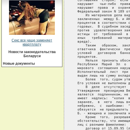
   соглашения  сторон,  если 
   нарушают   чьи-либо  права
   нарушают  права  и  охраня
   Федеральный закон N 189 от
       Из материалов дела вид
   заключенных  между Б. и АК
   процентов в соответствии с
   годовых.  В судебном засед
   против  удовлетворения зая
   истицы  от  требований  в 
   иных   требований   матери
Секс все чаще заменяет
   вреда).

квартплату
       Таким   образом,  закл
   ответчика  фактически  пре
Новости законодательства
   условий   договоров  банко
Беларуси
   процентов.

       Нельзя  признать обосн
Новые документы
   Республики  Марий  Эл  о  
   мирового  соглашения наруш
   Исполнительный  лист  при 
   выдан лишь на сумму вкладо
       Более  того, судом утв
   Его условия не выполнены д
       В  деле  отсутствует  
   Утверждение  президиума Ве
   является  подлинником, не 
   имеет  надпись:  "копия  в
   заранее,  в  него  лишь вн
   небрежно,  с  ошибками:  "
   обязуется  не предъявлять 
   Б. - женщина и заключила н
       Кроме  того,  разрешая
   обстоятельству, что имеющи
   лиц с разными фамилиями:

       договор от 15.09.95 (л