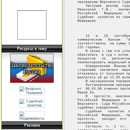
   президиума Верховного Суда
       Заслушав  доклад  судь
   Манохиной   Г.В.,   заключ
   Российской   Федерации   Г
   Судебная  коллегия по граж
   Федерации

                             
       15   и   10   сентября
   коммерческим   банком   "А
   соответственно  на сумму 2
   11% годовых.

Ресурсы в тему
       В связи с тем что усло
   обратилась  в суд с иском 
   процентов   по   депозитны
   компенсировать моральный в
       Определением  Йошкар-О
   сторонами  заключено  миро
   отказалась от получения пр
   выплатить ей до 12.95 вкла
       В кассационном порядке
       Постановлением президи
   от  06.03.96 отменен проте
   Марий Эл.

       В   протесте,  внесенн
   Российской  Федерации  в  
   Верховного  Суда Российско
   судебных определений.

       Судебная   коллегия  п
   Российской  Федерации,  пр
   протеста,   находит  его  
   основаниям.

Реклама
       Согласно  ч.  2  ст.  