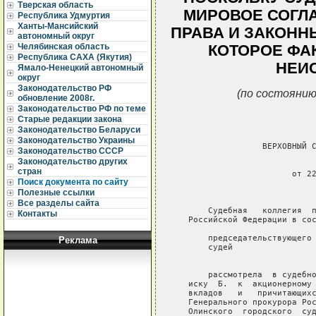
Тверская область
МИРОВОЕ СОГЛ
Республика Удмуртия
Ханты-Мансийский
ПРАВА И ЗАКОНН
автономный округ
Челябинская область
КОТОРОЕ ФА
Республика САХА (Якутия)
НЕИ
Ямало-Ненецкий автономный
округ
Законодательство РФ
(по состоянию
обновление 2008г.
Законодательство РФ по теме
Старые редакции закона
Законодательство Беларуси
Законодательство Украины
                  ВЕРХОВНЫЙ С
Законодательство СССР
Законодательство других
                             
стран
                        от 22
Поиск документа по сайту
                             
Полезные ссылки
Все разделы сайта
       Судебная   коллегия  п
Контакты
   Российской Федерации в сос
       председательствующего 
Реклама
       судей                 
                             
       рассмотрела  в судебно
   иску  Б.  к  акционерному 
   вкладов   и   причитающихс
   Генерального прокурора Рос
   Олинского  городского  суд