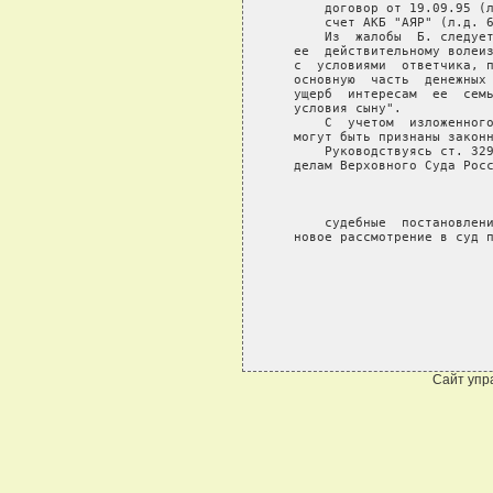
       договор от 19.09.95 (л
       счет АКБ "АЯР" (л.д. 6
       Из  жалобы  Б. следует
   ее  действительному волеиз
   с  условиями  ответчика, п
   основную  часть  денежных 
   ущерб  интересам  ее  семь
   условия сыну".

       С  учетом  изложенного
   могут быть признаны законн
       Руководствуясь ст. 329
   делам Верховного Суда Росс
                             
       судебные  постановлени
   новое рассмотрение в суд п
Сайт упр