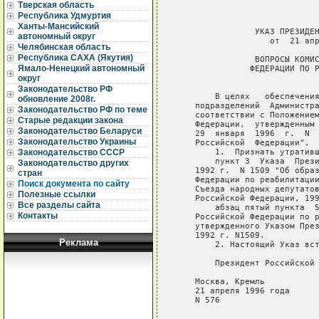
Тверская область
Республика Удмуртия
Ханты-Мансийский
                УКАЗ ПРЕЗИДЕН
автономный округ
                   от  21 апр
Челябинская область
Республика САХА (Якутия)
                ВОПРОСЫ КОМИС
Ямало-Ненецкий автономный
               ФЕДЕРАЦИИ ПО Р
                             
округ
Законодательство РФ
        В целях   обеспечения
обновление 2008г.
    подразделений  Администра
Законодательство РФ по теме
    соответствии с Положением
Старые редакции закона
    Федерации,  утвержденным 
Законодательство Беларуси
    29  января  1996  г.  N  
Законодательство Украины
    Российcкой  Федерации",  
        1.  Признать утративш
Законодательство СССР
        пункт 3  Указа  Прези
Законодательство других
    1992 г.  N 1509 "Об образ
стран
    Федерации по реабилитации
Поиск документа по сайту
    Съезда народных депутатов
Полезные ссылки
    Российской Федерации, 199
Все разделы сайта
        абзац пятый пункта  5
Контакты
    Российской Федерации по р
    утвержденного Указом През
    1992 г. N1509.

Реклама
        2. Настоящий Указ вст
        Президент Российской 
    Москва, Кремль

    21 апреля 1996 года

    N 576
