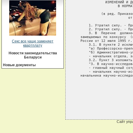
               ИЗМЕНЕНИЙ И Д
                     В НОРМА
             (в ред. Приказо
                          от
       1. Утратил силу. - Пр
       2. Утратил силу. - Пр
       3. В  Перечне  должно
   замещаемых по конкурсу  (
   России от 12 июля 1995 г. 
Секс все чаще заменяет
       3.1. В пункте 2 исключ
квартплату
       "а) Профессорско-преп
       "б) Административно-у
Новости законодательства
       - начальник отдела, з
Беларуси
       3.2. Пункт 3 изложить
       "3. В научно-исследов
Новые документы
       - главный научный сотр
       - начальник научно-ис
   начальника научно-исследо
Сайт упр