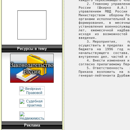
   каждого переезжающего член
       2. Главному управлени
   России   (Шкирко   А.А.) 
   управлением  МВД  России 
   Министерством  обороны Ро
   органами исполнительной в
   формирования,  в  месячны
   установления военнослужащ
   лет,  ежемесячной  надбав
   исходя  из  возможностей 
   введения.

       3. Мероприятия,     п
   осуществить в пределах  в
Ресурсы в тему
   бюджета  на  1996  год  н
   начальствующего  состава,
   внутренних дел, частей и 
       4. Внести изменения и
   согласно прилагаемому Пере
       5. Ответственность   
   Приказа  возложить  на  з
   генерал-лейтенанта Дурбаже
                            
                            
                            
                            
                            
                            
Реклама
                             