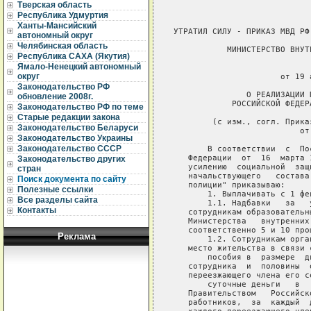
Тверская область
Республика Удмуртия
Ханты-Мансийский
УТРАТИЛ СИЛУ - ПРИКАЗ МВД РФ
автономный округ
Челябинская область
           МИНИСТЕРСТВО ВНУТ
Республика САХА (Якутия)
Ямало-Ненецкий автономный
                             
округ
                      от 19 
Законодательство РФ
               О РЕАЛИЗАЦИИ 
обновление 2008г.
            РОССИЙСКОЙ ФЕДЕР
Законодательство РФ по теме
Старые редакции закона
        (с изм., согл. Прика
Законодательство Беларуси
                          от
Законодательство Украины
Законодательство СССР
       В соответствии  с  По
   Федерации  от  16  марта 
Законодательство других
   усилению  социальной  защ
стран
   начальствующего   состава
Поиск документа по сайту
   полиции" приказываю:

Полезные ссылки
       1. Выплачивать с 1 фев
Все разделы сайта
       1.1. Надбавки   за   
Контакты
   сотрудникам образовательн
   Министерства   внутренних
   соответственно 5 и 10 про
Реклама
       1.2. Сотрудникам орга
   место жительства в связи 
       пособия в  размере  д
   сотрудника  и  половины  
   переезжающего члена его се
       суточные деньги   в  
   Правительством   Российск
   работников,  за  каждый  