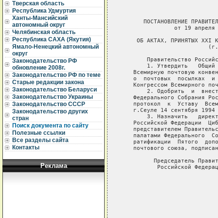
Тверская область
Республика Удмуртия
Ханты-Мансийский
       ПОСТАНОВЛЕНИЕ ПРАВИТЕЛ
автономный округ
                от 19 апреля 
Челябинская область
Республика САХА (Якутия)
     ОБ АКТАХ, ПРИНЯТЫХ ХХI К
Ямало-Ненецкий автономный
                          (г.
округ
        Правительство Российс
Законодательство РФ
        1. Утвердить   Общий 
обновление 2008г.
    Всемирную почтовую конвен
Законодательство РФ по теме
    о  почтовых  посылках  и 
Старые редакции закона
    Конгрессом Всемирного поч
Законодательство Беларуси
        2. Одобрить  и  внест
Законодательство Украины
    Федерального Собрания Рос
    протокол  к  Уставу  Всем
Законодательство СССР
    г.Сеуле 14 сентября 1994 
Законодательство других
        3. Назначить   директ
стран
    Российской Федерации  Циб
Поиск документа по сайту
    представителем Правительс
Полезные ссылки
    палатами Федерального  Со
Все разделы сайта
    ратификации  Пятого  допо
Контакты
    почтового союза, подписан
          Председатель Правит
Реклама
           Российской Федерац