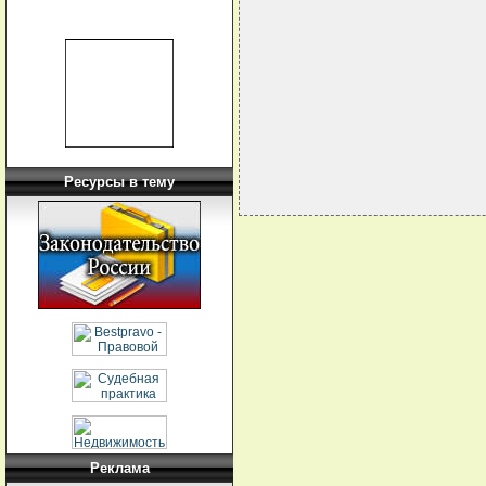
                            
                            
                            
                            
                            
                            
                            
Ресурсы в тему
Реклама