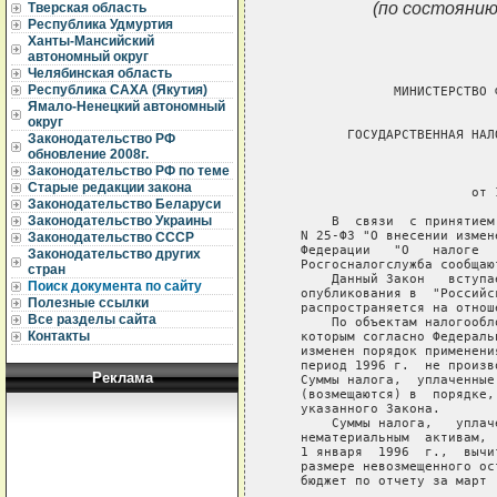
(по состоянию
Тверская область
Республика Удмуртия
Ханты-Мансийский
автономный округ
Челябинская область
Республика САХА (Якутия)
               МИНИСТЕРСТВО 
                             
Ямало-Ненецкий автономный
округ
         ГОСУДАРСТВЕННАЯ НАЛ
Законодательство РФ
                             
обновление 2008г.
Законодательство РФ по теме
                             
Старые редакции закона
                         от 
Законодательство Беларуси
Законодательство Украины
       В  связи  с принятием
   N 25-ФЗ "О внесении измен
Законодательство СССР
   Федерации   "О   налоге  
Законодательство других
   Росгосналогслужба сообщают
стран
       Данный Закон   вступа
Поиск документа по сайту
   опубликования в  "Российс
Полезные ссылки
   распространяется на отнош
Все разделы сайта
       По объектам налогообл
Контакты
   которым согласно Федераль
   изменен порядок применени
   период 1996 г.  не произв
Реклама
   Суммы налога,  уплаченные
   (возмещаются) в  порядке,
   указанного Закона.

       Суммы налога,   уплач
   нематериальным  активам, 
   1 января  1996  г.,  вычи
   размере невозмещенного ос
   бюджет по отчету за март 