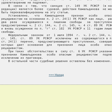
 удовлетворению не подлежит.

     В  связи  с  тем,  что  санкция  ст.  149  УК  РСФСР  (в нов
 редакции) является более  суровой, действия Камальдинова  не мог
 быть переквалифицированы на эту статью.

     Установлено,   что   Камальдинов    признан   особо    опасн
 рецидивистом на основании п. 2 ст. 24(1) УК РСФСР как лицо,  ран
 два  раза   осуждавшееся  к   лишению  свободы   за  преступлени
 предусмотренные ч. 2 ст. 144, ч. 2 ст. 145, ч. 4 ст. 89 УК  РСФС
 и вновь осужденное по п. "г" ст. 102  УК РСФСР к 11  годам лишен
 свободы.

     Федеральным  законом  от  1 июля 1994  г.  ч. 2 ст. 144, ч. 
 ст.  145,  ст.  89  УК  РСФСР  исключены  из  содержащегося в п.
 ст. 24(1)  перечня,  предусматривающего  преступления,  совершен
 которых  дает  основание  для   признания   лица   особо   опасн
 рецидивистом.

     При таких  обстоятельствах в  силу ст.  6 УК  РСФСР указание
 признании  Камальдинова   особо  опасным   рецидивистом   подлеж
 исключению из приговора.

     В остальной части судебные решения оставлены без изменения.

<<< Назад