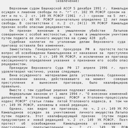
                            (извлечение)

     Верховным судом Башкирской АССР 5 декабря 1991 г.  Камальдин
 осужден к лишению свободы по п. "г" ст. 102 УК РСФСР сроком на  
 лет и по ч. 2  ст. 149 УК РСФСР (1961  г.) - сроком  на 5  лет, 
 основании ст. 40 УК  РСФСР окончательно определено 12  лет лишен
 свободы. В  соответствии с  п. 2  ст. 24(1)  УК РСФСР  Камальдин
 признан особо опасным рецидивистом.

     Он  признан   виновным  в   умышленном  убийстве    Латыпово
 совершенном с особой жестокостью, а также в умышленном уничтожен
 путем поджога ее личного имущества на сумму 428  руб.

     Судебная  коллегия  по  уголовным  делам  Верховного  суда  
 приговор оставила без изменения.

     Заместитель  Генерального  прокурора  РФ  в  протесте постав
 вопрос об освобождении Камальдинова от наказания за  преступлени
 предусмотренное ч. 2 ст. 149 УК РСФСР, и исключении из приговора
 кассационного определения указания  о признании его  особо опасн
 рецидивистом.

     Президиум  Верховного  Суда  РФ  17  апреля  1996  г.  проте
 удовлетворил частично, указав следующее.

     Вина осужденного  материалами дела  установлена. Содеянное  
 на  основании   закона,  действовавшего   на  момент    совершен
 преступления   и   вынесения   приговора,   было   квалифицирова
 правильно.

     Вместе с тем судебные решения подлежат изменению.

     Федеральным законом от 1 июля 1994 г. "О внесении изменений 
 дополнений  в  Уголовный  кодекс  РСФСР  и Уголовно-процессуальн
 кодекс РСФСР" статьи главы  пятой Уголовного кодекса, в  том чис
 ст. 149 УК РСФСР, изложены в новой редакции.

     Однако,  как  видно  из  приговора,  по  ч. 2 ст. 149 УК РСФ
 Камальдинов  осужден  за  уничтожение  личного имущества Латыпов
 путем  поджога.  Этот  квалифицирующий  признак   (путем  поджог
 предусмотрен и  новой редакцией  ч. 2  ст. 149  УК РСФСР.  Поэто
 протест   об   освобождении    Камальдинова   от   наказания    
 преступление,   предусмотренное   ч.   2   ст.   149   УК   РСФС