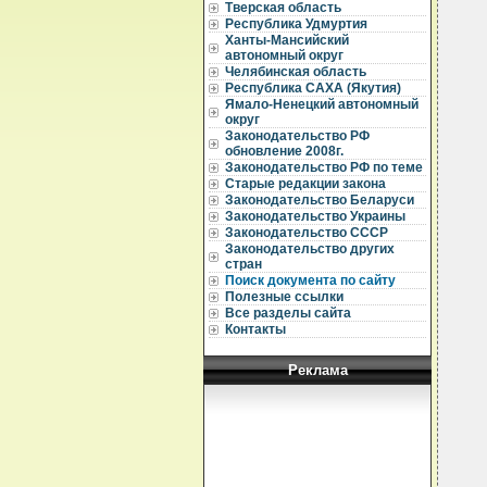
  
Тверская область
Республика Удмуртия
  
Ханты-Мансийский
  
автономный округ
  
Челябинская область
  
Республика САХА (Якутия)
  
  
Ямало-Ненецкий автономный
  
округ
  
Законодательство РФ
  
обновление 2008г.
  
Законодательство РФ по теме
  
Старые редакции закона
  
Законодательство Беларуси
  
  
Законодательство Украины
  
Законодательство СССР
  
Законодательство других
  
стран
  
Поиск документа по сайту
  
Полезные ссылки
  
Все разделы сайта
  
  
Контакты
  
  
Реклама
  
  
  
  
  
  
  
  
  