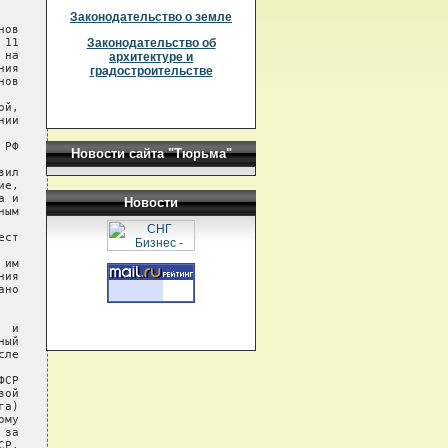
Законодательство о земле
ов

11

Законодательство об
на

архитектуре и
ия

градостроительстве
ов

й,

ии

РФ

Новости сайта "Тюрьма"
ил

е,

 и

Новости
ым

ст

им

ия

но

 и

ый

ле

СР

ой

а)

му

за

Р,
