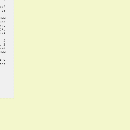
ой

ут

ым

ее

я,

Р,

ия

 2

 2

ие

ым

 о

ит
