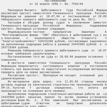
                           ПОСТАНОВЛЕНИЕ

                  от 16 апреля 1996 г. No. 7556/94

     Президиум Высшего   Арбитражного   Суда  Российской  Федерац
 рассмотрел протест заместителя Генерального  прокурора  Российск
 Федерации на  решение  от  18.07.94  и  постановление  от 20.09.
 Хабаровского краевого арбитражного суда по делу No. 59/1.

     Заслушав и  обсудив  доклад  судьи  и  заключение  заместите
 Генерального прокурора   Российской    Федерации,    поддержавше
 протест, Президиум установил следующее.

     Индивидуальное частное     предприятие      Зарипова      А.
 "Многопрофильная фирма  "ЗАК" обратилось в арбитражный суд с иск
 о взыскании    с    акционерного    общества    открытого     ти
 "Энергостройкомплекс" 318155268 рублей, составляющих задолженнос
 за выполненные подрядные работы в размере 24435904 рублей  и  пе
 293719364 рублей.

     Решением Хабаровского краевого арбитражного суда  от  18.07.
 исковые требования удовлетворены.

     Постановлением того же суда от 20.09.94 решение оставлено  б
 изменения.

     В протесте  заместителя  Генерального   прокурора   Российск
 Федерации предлагается   состоявшиеся   решение   и  постановлен
 отменить как вынесенные по недостаточно исследованным материалам
 передать дело на новое рассмотрение.

     Рассмотрев протест,  Президиум не находит  оснований  для  е
 удовлетворения.

     Из материалов  дела  видно,  что  11.05.93  стороны  заключи
 договор подряда на капитальное строительство производственной ба
 УМ-15. Пунктом   7   договора   определено,   что   оплата   раб
 производится на основании акта приемки.

     Выполненные подрядчиком строительно-монтажные работы на  сум
 24435904 рубля  заказчик  принял  по  актам  приемки установленн
 договором форм No.  2,  3 без  замечаний.  При  рассмотрении  де
 арбитражным судом    ответчик    не    представил    доказательс
 некачественности этих работ.
