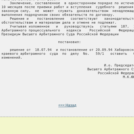
     Заключение, составленное  в одностороннем порядке по истечен
 10 месяцев после приемки работ и вступления  судебного  решения 
 законную силу,  не  может  служить  доказательством  ненадлежаще
 выполнения подрядчиком своих обязательств по договору.

     Решение и    постановление   соответствуют   законодательств
 обстоятельствам и материалам дела и отмене не подлежат.

     Учитывая изложенное   и   руководствуясь   статьями  187,  1
 Арбитражного процессуального   кодекса    Российской    Федераци
 Президиум Высшего Арбитражного Суда Российской Федерации

                            постановил:

     решение от  18.07.94  и постановление от 20.09.94 Хабаровско
 краевого арбитражного  суда  по  делу  No.   59/1   оставить   б
 изменений.

                                                  И.о. Председате
                                          Высшего Арбитражного Су
                                               Российской Федерац
                                                           М.К.ЮК
<<< Назад