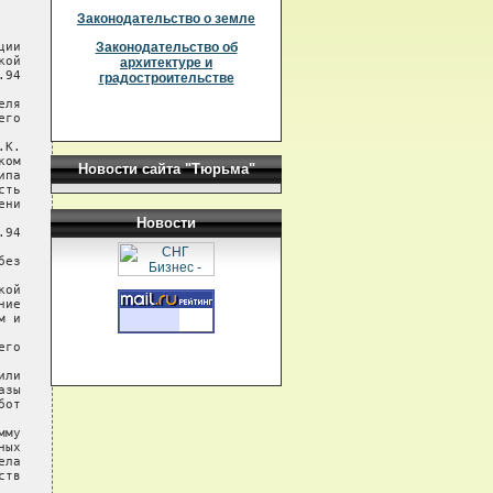
Законодательство о земле
ии

Законодательство об
ой

архитектуре и
94

градостроительстве
ля

го

К.

ом

Новости сайта "Тюрьма"
па

ть

ни

Новости
94

ез

ой

ие

 и

го

ли

зы

от

му

ых

ла

тв
