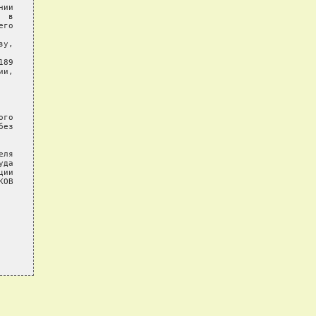
ии

 в

го

у,

89

и,

го

ез

ля

да

ии

ОВ
