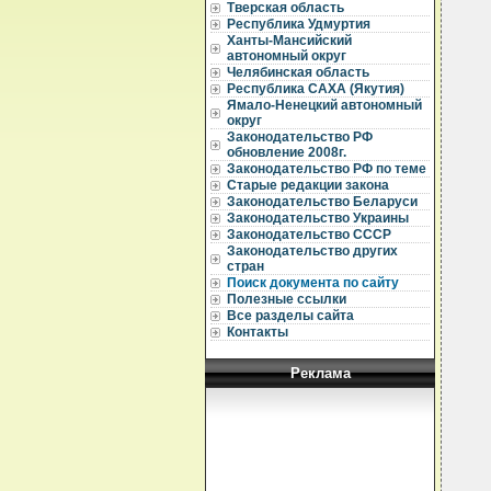
  
Тверская область
  
Республика Удмуртия
Ханты-Мансийский
  
автономный округ
  
Челябинская область
  
Республика САХА (Якутия)
  
  
Ямало-Ненецкий автономный
  
округ
  
Законодательство РФ
  
обновление 2008г.
  
Законодательство РФ по теме
  
Старые редакции закона
  
Законодательство Беларуси
  
  
Законодательство Украины
  
Законодательство СССР
  
Законодательство других
  
стран
  
Поиск документа по сайту
  
Полезные ссылки
  
Все разделы сайта
  
  
Контакты
  
  
Реклама
  
  
  
  
  
  
  
  
  