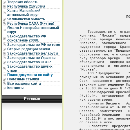
Тверская область
Республика Удмуртия
Ханты-Мансийский
автономный округ
                           ПO
Челябинская область
                             
Республика САХА (Якутия)
                             
Ямало-Ненецкий автономный
        Товарищество с  огран
округ
    комплекс  "Москва"  предъ
Законодательство РФ
    договора  аренды  помещен
обновление 2008г.
    "Москва",  заключенного  
Законодательство РФ по теме
    имуществом  города  Красн
Старые редакции закона
    ответственностью "Предпри
Законодательство Беларуси
    обоснованы тем, что спорн
Законодательство Украины
    силу договора аренды,  за
    объединением   жилищно-ко
Законодательство СССР
    горисполкома  и  организа
Законодательство других
    "Москва".

стран
        ТОО "Предприятие    "
Поиск документа по сайту
    помещения на основании до
Полезные ссылки
    Срок  названного  договор
Все разделы сайта
    законную силу решением Кр
Контакты
    от 15.03.94 по делу N 7-2
        Краснодарский краевой
    26.12.94,  оставленным  б
Реклама
    иск удовлетворил.

        Коллегия Высшего   Ар
    постановлением от 16.08.9
    Первого   заместителя   П
    Российской Федерации,  пр
    -  26.12.94 и постановлен
    об отказе в иске.

        В протесте  Председат
    Федерации предлагается со