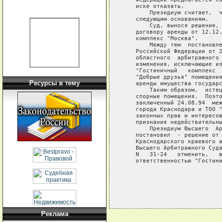
    иске отказать.

        Президиум считает,  ч
    следующим основаниям.

        Суд, вынося решение, 
    договору аренды от 12.12.
    комплекс "Москва".

        Между тем  постановле
    Российской Федерации от 2
    областного  арбитражного 
    изменения, исключающие из
    "Гостиничный   комплекс  
    "Добрые друзья" помещения
Ресурсы в тему
    аренды имущества государс
        Таким образом,  истец
    спорные помещения.  Поэто
    заключенный 24.08.94  меж
    города Краснодара и ТОО "
    законных прав и интересов
    признания недействительны
        Президиум Высшего  Ар
    постановил  - решение от 
    Краснодарского краевого а
    Высшего Арбитражного Суда
    N   31-24   отменить,   в
Реклама