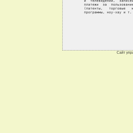
    и  телевидении,  записе
    платежи  за  пользовани
    (патенты,   торговые   
    программы, ноу-хау и т. 
Сайт упр