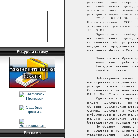
    действие   многосторонн
    налогообложения  доходо
    многостороннее соглашен
    доходов и имущества юрид
        ** С   01.01.96   п
    Правительством   СССР  
    устранении  двойного  н
    13.10.81.

        Одновременно сообща
    налогообложения  доходо
    соглашение  об  устране
    имущества  юридических 
    отношении Чехии и Монгол
Ресурсы в тему
        Заместитель Руководи
        налоговой службы Рос
        Государственный сове
        службы 1 ранга     
        Публикуемое письмо 
    иностранных юридических
    доходы,  новые  ставки 
    Соглашения с перечислен
    01.01.96. С этого момен
        Удерживать и перечи
    видам   доходов,   выпл
    обязаны российские рези
    суммах  дохода  и  удер
    информировать свою нало
    налога  российским  рез
    безакцептном порядке нал
        По общему  правилу 
    и проценты и по ставке 
Реклама
    международные    соглаш