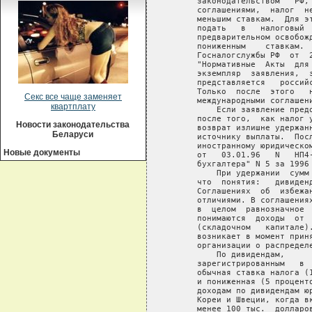
    законодательством   РФ,
    соглашениями,  налог  н
    меньшим ставкам.  Для э
    подать   в   налоговый 
    предварительном освобож
    пониженным    ставкам. 
    Госналогслужбы РФ  от  
    "Нормативные  Акты  для
    экземпляр  заявления,  
    представляется   россий
    Только  после  этого   
Секс все чаще заменяет
    международными соглашени
квартплату
        Если заявление пред
    после того,  как налог 
Новости законодательства
    возврат излишне удержан
Беларуси
    источнику выплаты.  Пос
    иностранному юридическо
Новые документы
    от   03.01.96   N   НП4
    бухгалтера" N 5 за 1996 
        При удержании  сумм
    что  понятия:   дивиден
    Соглашениях  об  избежа
    отличиями. В соглашения
    в  целом  равнозначное 
    понимаются  доходы  от 
    (складочном   капитале)
    возникает в момент прин
    организации о распределе
        По дивидендам,     
    зарегистрированным   в 
    обычная ставка налога (
    и пониженная (5 процент
    доходам по дивидендам ю
    Кореи и Швеции, когда в
    менее 100 тыс.  долларо