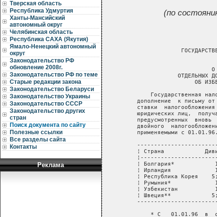
Тверская область
Республика Удмуртия
(по состояни
Ханты-Мансийский
автономный округ
Челябинская область
Республика САХА (Якутия)
                           
Ямало-Ненецкий автономный
                 ГОСУДАРСТВ
округ
                           
Законодательство РФ
обновление 2008г.
                          О 
Законодательство РФ по теме
                ОТДЕЛЬНЫХ Д
Старые редакции закона
                     ОБ ИЗБ
Законодательство Беларуси
        Государственная нал
Законодательство Украины
    дополнение  к письму от
Законодательство СССР
    ставки  налогообложения
Законодательство других
    юридических лиц,  получ
стран
    предусмотренных  вновь 
Поиск документа по сайту
    двойного  налогообложен
Полезные ссылки
    применяемыми с 01.01.96.
Все разделы сайта
    -----------------------
Контакты
    ¦ Страна            Див
    ¦----------------------
    ¦ Болгария*            
Реклама
    ¦ Ирландия             
    ¦ Республика Корея    5
    ¦ Румыния*             
    ¦ Узбекистан           
    ¦ Швеция**            5
    -----------------------
        * С   01.01.96  в  