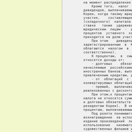
    на момент распределения 
        Кроме того,  налог 
    дивидендов, выплачиваем
    Кореи, когда такому юри
    участия,    составляющи
    (складочного)  капитала
    ставке   также  удержив
    юридическим  лицам  -  
    процентов  уставного  к
    приходится на долю участ
        При этом    дивиден
    зарегистрированным  в  
    облагаются  налогом  в 
    соответственно).

        К процентам,  в  см
    относятся доходы от:

        - долговых    обяза
    начисляемые  российским
    иностранных банков, вып
    привлеченным кредитам, 
        - от  облигаций  с 
    конвертируемых облигаци
        - премий,  выплачив
    реализованных с дисконто
        При этом,к процента
    налога не относятся сум
    и долговых обязательств
    резидентам Кореи).  В н
    процентам, выплачиваемы
        Под роялти понимают
    вознаграждение  за испо
    издание произведений  л
    использование   кинемат
    художественных фильмов 