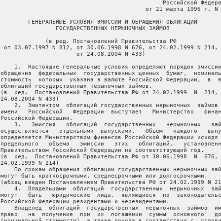
                                                Российской Федера
                                           от 21 марта 1996 г. N 
         ГЕНЕРАЛЬНЫЕ УСЛОВИЯ ЭМИССИИ И ОБРАЩЕНИЯ ОБЛИГАЦИЙ

                 ГОСУДАРСТВЕННЫХ НЕРЫНОЧНЫХ ЗАЙМОВ

              (в ред. Постановлений Правительства РФ

  от 03.07.1997 N 812, от 30.06.1998 N 676, от 24.02.1999 N 214,

                       от 24.08.2004 N 433)

     1.  Настоящие генеральные условия определяют порядок эмиссии
 обращения  федеральных  государственных ценных  бумаг,  номиналь
 стоимость  которых  указана в валюте Российской Федерации,  в  в
 облигаций государственных нерыночных займов.

 (в  ред.  Постановлений Правительства РФ от 24.02.1999  N  214, 
24.08.2004 N 433)

     2.  Эмитентом  облигаций государственных нерыночных  займов 
 имени   Российской   Федерации  выступает   Министерство   финан
 Российской Федерации.

     3.   Эмиссия   облигаций  государственных   нерыночных   зай
 осуществляется   отдельными  выпусками.   Объем   каждого   выпу
 определяется Министерством финансов Российской Федерации исходя 
 предельного   объема   эмиссии   этих   облигаций,   установленн
 Правительством Российской Федерации на соответствующий год.

 (в  ред.  Постановлений Правительства РФ от 30.06.1998  N  676, 
24.02.1999 N 214)

     По срокам обращения облигации государственных нерыночных зай
 могут быть краткосрочными, среднесрочными или долгосрочными.

 (абзац введен Постановлением Правительства РФ от 24.02.1999 N 21
     4.  Владельцами  облигаций  государственных  нерыночных  зай
 могут   быть   юридические  лица,  являющиеся  по  законодательс
 Российской Федерации резидентами и нерезидентами.

     Владелец  облигаций  государственных  нерыночных  займов  им
 право   на  получение  при  их  погашении  суммы  основного   до
 (номинальной стоимости), а также дохода в соответствии с  услови