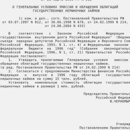
       О ГЕНЕРАЛЬНЫХ УСЛОВИЯХ ЭМИССИИ И ОБРАЩЕНИЯ ОБЛИГАЦИЙ

                 ГОСУДАРСТВЕННЫХ НЕРЫНОЧНЫХ ЗАЙМОВ

          (с изм. и доп., согл. Постановлений Правительства РФ

  от 03.07.1997 N 812, от 30.06.1998 N 676, от 24.02.1999 N 214,

                       от 24.08.2004 N 433)

     В    соответствии   с   Законом   Российской    Федерации   
 государственном  внутреннем долге Российской Федерации"  (Ведомо
 съезда  народных депутатов Российской Федерации и Верховного Сов
 Российской  Федерации, 1993, N 1, ст. 4) и Федеральным  законом 
 федеральном   бюджете  на  1996  год"  (Собрание   законодательс
 Российской  Федерации, 1996, N 1, ст. 21) Правительство  Российс
 Федерации постановляет:

     1.   Утвердить  прилагаемые  Генеральные  условия   эмиссии 
 обращения облигаций государственных нерыночных займов.

 (в ред. Постановления Правительства РФ от 24.02.1999 N 214)

     2.  Согласиться с предложением Министерства финансов Российс
 Федерации   о   выпуске  в  1996  году  облигаций   государствен
 нерыночных займов на сумму 15 трлн. рублей.

     Установить   номинальную  стоимость  облигации  государствен
 нерыночных займов в размере 1 млн. рублей.

                                          Председатель Правительс
                                                Российской Федера
                                                       В.ЧЕРНОМЫР
                                                          Утвержд
                                        Постановлением Правительс