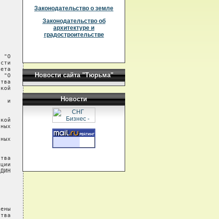
Законодательство о земле
Законодательство об
архитектуре и
градостроительстве
 "О

сти

ета

Новости сайта "Тюрьма"
 "О

тва

кой

Новости
  и

кой

ных

ных

тва

ции

ДИН

ены

тва
