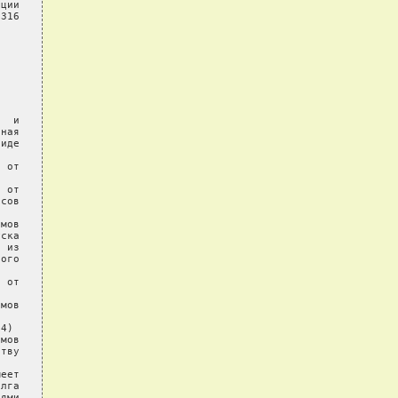
ции

316

  и

ная

иде

 от

 от

сов

мов

ска

 из

ого

 от

мов

4)

мов

тву

еет

лга

ями
