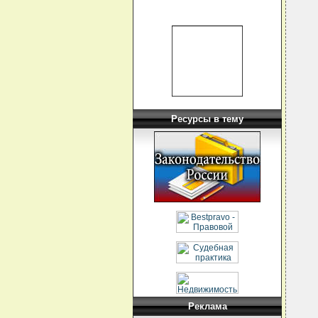
  
  
  
  
  
  
  
  
  
  
Ресурсы в тему
  
  
   
  
  
  
  
  
  
  
  
  
   
  
  
  
  
  
  
  
Реклама
  
  