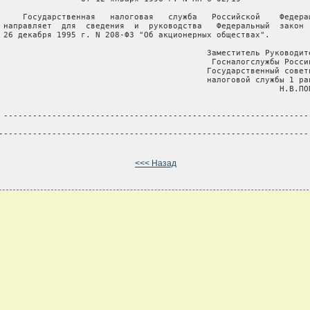
     Государственная   налоговая   служба   Российской    Федерац
 направляет  для  сведения  и  руководства   Федеральный  закон  
 26 декабря 1995 г. N 208-ФЗ "Об акционерных обществах".

                                           Заместитель Руководите
                                            Госналогслужбы России
                                           Государственный советн
                                           налоговой службы 1 ран
                                                          Н.В.ПОП
 ----------------------------------------------------------------
<<< Назад