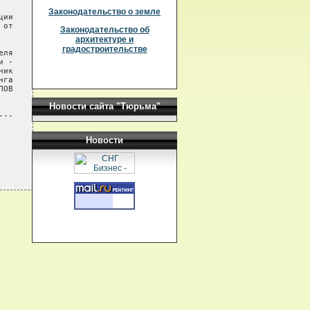
Законодательство о земле
ии

от

Законодательство об
архитектуре и
градостроительстве
ля

 -

ик

га

ОВ

Новости сайта "Тюрьма"
--

Новости