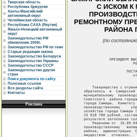
Тверская область
С ИСКОМ К
Республика Удмуртия
Ханты-Мансийский
ПРОИЗВОДСТ
автономный округ
Челябинская область
РЕМОНТНОМУ ПР
Республика САХА (Якутия)
РАЙОНА 
Ямало-Ненецкий автономный
округ
Законодательство РФ
(по состоянию
обновление 2008г.
Законодательство РФ по теме
Старые редакции закона
Законодательство Беларуси
                ПРЕЗИДИУМ ВЫС
Законодательство Украины
                           РО
Законодательство СССР
Законодательство других
                        ПОСТА
стран
                           от
Поиск документа по сайту
                             
Полезные ссылки
        Товарищество с ограни
Все разделы сайта
    обратилось  в  Самарский 
Контакты
    муниципальному  производс
    Советского  района города
    города Самары,  Комитету 
Реклама
    производственному     упр
    хозяйства города Самары (
    23 818 780 рублей, состав
    результате затопления скл
        Решением от  16.09.94
    производственному   жилищ
    района,  администрации  С
    имуществом   отказано,   