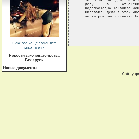
    16.09.94  по  делу  И И-1
    делу      в      отношени
    водопроводно-канализацион
    направить дело в этой час
Секс все чаще заменяет
квартплату
Новости законодательства
Беларуси
Новые документы
Сайт упр