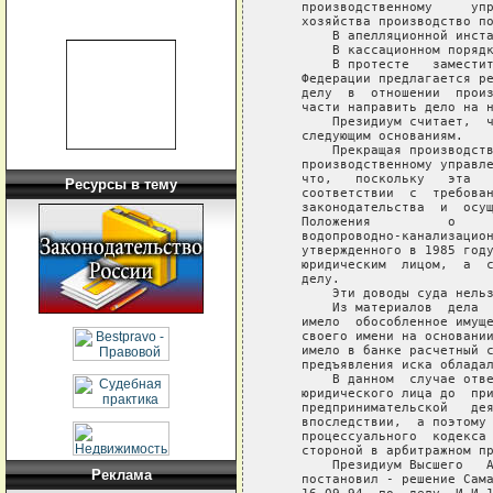
    производственному     упр
    хозяйства производство по
        В апелляционной инста
        В кассационном порядк
        В протесте   заместит
    Федерации предлагается ре
    делу  в  отношении  произ
    части направить дело на н
        Президиум считает,  ч
    следующим основаниям.

        Прекращая производств
    производственному управле
    что,   поскольку   эта   
Ресурсы в тему
    соответствии  с  требован
    законодательства  и  осущ
    Положения          о     
    водопроводно-канализацион
    утвержденного в 1985 году
    юридическим  лицом,  а  с
    делу.

        Эти доводы суда нельз
        Из материалов  дела  
    имело  обособленное имуще
    своего имени на основании
    имело в банке расчетный с
    предъявления иска обладал
        В данном  случае отве
    юридического лица до  при
    предпринимательской   дея
    впоследствии,  а поэтому 
    процессуального  кодекса 
    стороной в арбитражном пр
        Президиум Высшего   А
Реклама
    постановил - решение Сама