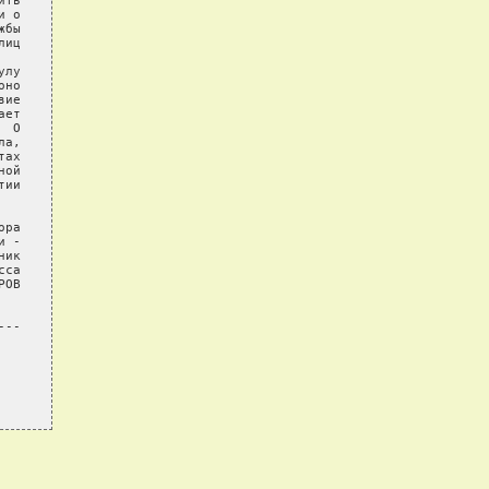
ть

 о

бы

иц

лу

но

ие

ет

 О

а,

ах

ой

ии

ра

 -

ик

са

ОВ

--
