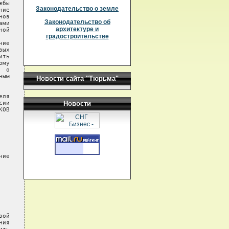
бы

Законодательство о земле
ие

ов

Законодательство об
ми

архитектуре и
ой

градостроительстве
ие

ых

ть

му

 о

ым

Новости сайта "Тюрьма"
ля

ии

Новости
ОВ

ие

ой

ия
