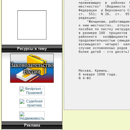
   проживающих  в  районах  
   местностях"  (Ведомости  
   Федерации  и Верховного С
   ст.  551;  N 26,  ст.  95
   редакции:

       "Женщинам, работающим
   к ним местностях,  отпуск
   пособия по листку нетрудо
   в размере 100  процентов 
   районного   коэффициента 
   продолжительностью семьде
   восемьдесят  четыре)  кал
   случае осложненных родов 
Ресурсы в тему
   более детей - сто десять)
                            
                            
                            
   Москва, Кремль.

   8 января 1998 года.

   N 4-ФЗ

Реклама