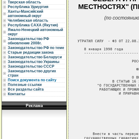
Тверская область
МЕСТНОСТЯХ" (ПР
Республика Удмуртия
Ханты-Мансийский
автономный округ
(по состоянию
Челябинская область
Республика САХА (Якутия)
Ямало-Ненецкий автономный
округ
Законодательство РФ
УТРАТИЛ СИЛУ  - ФЗ ОТ 22.08.2
обновление 2008г.
Законодательство РФ по теме
   8 января 1998 года       
Старые редакции закона
   -------------------------
Законодательство Беларуси
                         РОС
Законодательство Украины
Законодательство СССР
                           ФЕ
Законодательство других
стран
                         О В
Поиск документа по сайту
                В СТАТЬЮ 16 
Полезные ссылки
         "О ГОСУДАРСТВЕННЫХ 
Все разделы сайта
          РАБОТАЮЩИХ И ПРОЖИ
                   И ПРИРАВН
Контакты
                            
Реклама
                            
                            
                            
                            
                            
       Внести в часть первую
   государственных гарантиях