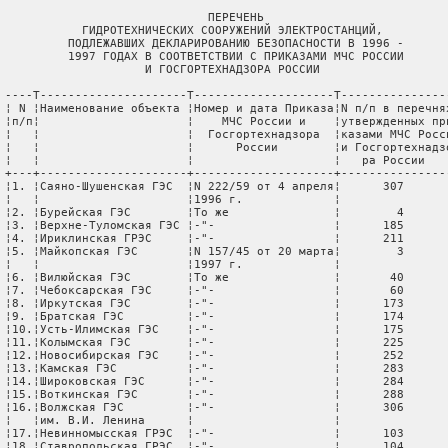
                              ПЕРЕЧЕНЬ

            ГИДРОТЕХНИЧЕСКИХ СООРУЖЕНИЙ ЭЛЕКТРОСТАНЦИЙ,

          ПОДЛЕЖАВШИХ ДЕКЛАРИРОВАНИЮ БЕЗОПАСНОСТИ В 1996 -

          1997 ГОДАХ В СООТВЕТСТВИИ С ПРИКАЗАМИ МЧС РОССИИ

                     И ГОСГОРТЕХНАДЗОРА РОССИИ

 ----T---------------------T--------------------T----------------
 ¦ N ¦Наименование объекта ¦Номер и дата Приказа¦N п/п в перечнях
 ¦п/п¦                     ¦    МЧС России и    ¦утвержденных при
 ¦   ¦                     ¦  Госгортехнадзора  ¦казами МЧС Росси
 ¦   ¦                     ¦      России        ¦и Госгортехнадзо
 ¦   ¦                     ¦                    ¦   ра России    
 +---+---------------------+--------------------+----------------
 ¦1. ¦Саяно-Шушенская ГЭС  ¦N 222/59 от 4 апреля¦      307       
 ¦   ¦                     ¦1996 г.             ¦                
 ¦2. ¦Бурейская ГЭС        ¦То же               ¦        4       
 ¦3. ¦Верхне-Туломская ГЭС ¦-"-                 ¦      185       
 ¦4. ¦Ириклинская ГРЭС     ¦-"-                 ¦      211       
 ¦5. ¦Майкопская ГЭС       ¦N 157/45 от 20 марта¦        3       
 ¦   ¦                     ¦1997 г.             ¦                
 ¦6. ¦Вилюйская ГЭС        ¦То же               ¦       40       
 ¦7. ¦Чебоксарская ГЭС     ¦-"-                 ¦       60       
 ¦8. ¦Иркутская ГЭС        ¦-"-                 ¦      173       
 ¦9. ¦Братская ГЭС         ¦-"-                 ¦      174       
 ¦10.¦Усть-Илимская ГЭС    ¦-"-                 ¦      175       
 ¦11.¦Колымская ГЭС        ¦-"-                 ¦      225       
 ¦12.¦Новосибирская ГЭС    ¦-"-                 ¦      252       
 ¦13.¦Камская ГЭС          ¦-"-                 ¦      283       
 ¦14.¦Широковская ГЭС      ¦-"-                 ¦      284       
 ¦15.¦Воткинская ГЭС       ¦-"-                 ¦      288       
 ¦16.¦Волжская ГЭС         ¦-"-                 ¦      306       
 ¦   ¦им. В.И. Ленина      ¦                    ¦                
 ¦17.¦Невинномысская ГРЭС  ¦-"-                 ¦      103       
 ¦18.¦Ставропольская ГРЭС  ¦-"-                 ¦      104       