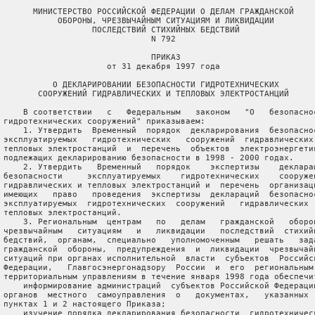
       МИНИСТЕРСТВО РОССИЙСКОЙ ФЕДЕРАЦИИ О ДЕЛАМ ГРАЖДАНСКОЙ

            ОБОРОНЫ, ЧРЕЗВЫЧАЙНЫМ СИТУАЦИЯМ И ЛИКВИДАЦИИ

                   ПОСЛЕДСТВИЙ СТИХИЙНЫХ БЕДСТВИЙ

                               N 792

                               ПРИКАЗ

                      от 31 декабря 1997 года

           О ДЕКЛАРИРОВАНИИ БЕЗОПАСНОСТИ ГИДРОТЕХНИЧЕСКИХ

        СООРУЖЕНИЙ ГИДРАВЛИЧЕСКИХ И ТЕПЛОВЫХ ЭЛЕКТРОСТАНЦИЙ

     В соответствии   с   Федеральным   законом   "О   безопаснос
 гидротехнических сооружений" приказываем:

     1. Утвердить  Временный  порядок  декларирования  безопаснос
 эксплуатируемых   гидротехнических   сооружений  гидравлических 
 тепловых электростанций  и  перечень  объектов  электроэнергетик
 подлежащих декларированию безопасности в 1998 - 2000 годах.

     2. Утвердить   Временный   порядок    экспертизы    декларац
 безопасности     эксплуатируемых    гидротехнических    сооружен
 гидравлических и тепловых электростанций и  перечень  организаци
 имеющих   право   проведения  экспертизы  деклараций  безопаснос
 эксплуатируемых  гидротехнических  сооружений   гидравлических  
 тепловых электростанций.

     3. Региональным  центрам   по   делам   гражданской   оборон
 чрезвычайным   ситуациям   и   ликвидации   последствий  стихийн
 бедствий,  органам,  специально   уполномоченным   решать   зада
 гражданской  обороны,  предупреждения  и  ликвидации  чрезвычайн
 ситуаций при органах исполнительной  власти  субъектов  Российск
 Федерации,   Главгосэнергонадзору  России  и  его  региональным 
 территориальным управлениям в течение января 1998 года обеспечит
     информирование администраций  субъектов Российской Федерации
 органов  местного  самоуправления  о   документах,   указанных  
 пунктах 1 и 2 настоящего Приказа;

     изучение порядка декларирования безопасности  гидротехническ