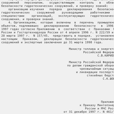
 сооружений   персоналом,   осуществляющим   контроль   в   облас
 безопасности гидротехнических сооружений, и проверку знаний;

     организацию изучения   порядка   декларирования   безопаснос
 гидротехнических    сооружений    руководящими    работниками   
 специалистами    организаций,   эксплуатирующих   гидротехническ
 сооружения, и проверки знаний.

     4. Организациям,  которые  включены  в  перечень  промышленн
 объектов, подлежавших   декларированию   безопасности   в  1996 
 1997 годах согласно Приложению  в  соответствии  с  Приказами  М
 России и Госгортехнадзора России от 4 апреля 1996 г. N 222/59 и 
 20 марта 1997 г.  N 157/45,  представить в порядке,  установленн
 настоящим   Приказом,   декларации  безопасности  гидротехническ
 сооружений и экспертные заключения до 31 марта 1998 года.

                                       Министр топлива и энергети
                                               Российской Федерац
                                                       С.В.КИРИЕН
                                       Министр Российской Федерац
                                      по делам гражданской оборон
                                             чрезвычайным ситуаци
                                           и ликвидации последств
                                                 стихийных бедств
                                                          С.К.ШОЙ
                                                         Приложен
                                             к Приказу Минтопэнер
                                                России и МЧС Росс
                                    от 31 декабря 1997 г. N 461/7