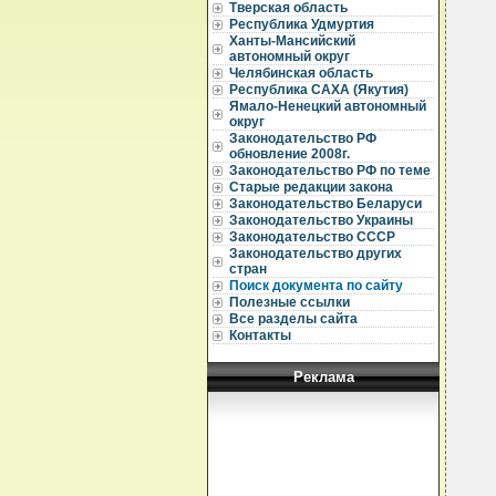
Тверская область
  
Республика Удмуртия
  
Ханты-Мансийский
  
автономный округ
  
Челябинская область
Республика САХА (Якутия)
  
  
Ямало-Ненецкий автономный
округ
  
Законодательство РФ
  
обновление 2008г.
Законодательство РФ по теме
  
Старые редакции закона
  
Законодательство Беларуси
  
  
Законодательство Украины
  
Законодательство СССР
  
Законодательство других
  
стран
  
Поиск документа по сайту
  
Полезные ссылки
  
Все разделы сайта
  
  
Контакты
  
  
Реклама
  
  
  
  
  
  
  
  
  