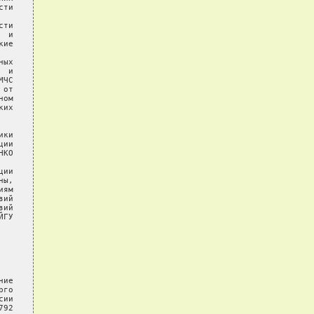
ти

ти

 и

ие

ых

 и

ЧС

от

ом

их

ки

ии

КО

ии

ы,

ям

ий

ий

ГУ

ие

го

ии

92
