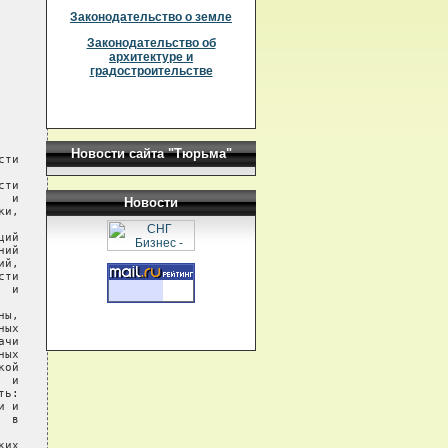
Законодательство о земле
Законодательство об
архитектуре и
градостроительстве
Новости сайта "Тюрьма"
ти

ти

 и

Новости
и,

ий

ий

й,

ти

 и

ы,

ых

чи

ых

ой

 и

ь:

 и

 в

их
