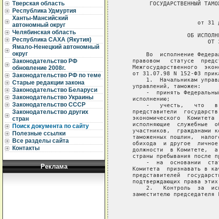
Тверская область
        ГОСУДАРСТВЕННЫЙ ТАМО
Республика Удмуртия
                             
Ханты-Мансийский
                      от 31 
автономный округ
Челябинская область
                   ОБ ИСПОЛН
Республика САХА (Якутия)
                         ОТ 
Ямало-Ненецкий автономный
округ
       Во  исполнение Федера
   правовом   статусе  предс
Законодательство РФ
   Межгосударственного  экон
обновление 2008г.
   от 31.07.98 N 152-ФЗ прика
Законодательство РФ по теме
       1.  Начальникам управ
Старые редакции закона
   управлений, таможен:

Законодательство Беларуси
       -  принять Федеральны
Законодательство Украины
   исполнению;

Законодательство СССР
       -   учесть,   что   в
   представители  государств
Законодательство других
   экономического  Комитета 
стран
   исполняющие  служебные  о
Поиск документа по сайту
   участников,  гражданами к
Полезные ссылки
   таможенных пошлин,  налог
Все разделы сайта
   обихода  и другое  личное
Контакты
   должности  в Комитете,  а
   страны пребывания после п
       -  на  основании  ста
Реклама
   Комитета  признавать в ка
   представителей  государст
   подтверждающих права этих
       2.   Контроль  за  ис
   заместителю председателя 
                            
                            