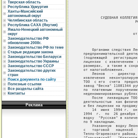
Тверская область
Республика Удмуртия
Ханты-Мансийский
автономный округ
           СУДЕБНАЯ КОЛЛЕГИЯ
Челябинская область
                           Р
Республика САХА (Якутия)
Ямало-Ненецкий автономный
                             
                          от
округ
Законодательство РФ
                             
обновление 2008г.
Законодательство РФ по теме
       Органами следствия Ле
Старые редакции закона
   предпринимательской деяте
Законодательство Беларуси
   (подлежащей   регистрации
Законодательство Украины
   лицензии  с извлечением  
   размерах,  а также в сокр
Законодательство СССР
   от налогообложения.

Законодательство других
       Леонов   -  директор 
стран
   извлечения  неконтролируе
Поиск документа по сайту
   ТОО  с его  счета  предоп
Полезные ссылки
   завод "Весна" 11081344 ру
Все разделы сайта
   по  платежным  поручениям
Контакты
   неденоминированных рублях)
       После  ликвидации ТОО
   деятельностью  как физиче
Реклама
   и без лицензии на продажу
       14  июня  1994 г.  он
   1994  г.  по  26 декабря 
   водку  "Русская" в количе
   по 9 накладным.

       Указанную  водку Леон
   с   торговой   наценкой  
   Тепло-Огаревского района,
   "Горьковский",  "Красногв