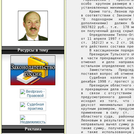
   особо  крупном размере в 
   установленных минимальных
       Кроме того, Леонов пр
   в соответствии с Законом 
   "О   подоходном   налоге 
   дополнениями)   должен  б
   3657822 руб., т.е.  178 м
   он полученный доход скрыл
       Определением Тепло-Ог
   от 11 апреля 1997 г.  уго
   ст.  162(2) и ч. 2 ст. 16
   его действиях состава прес
Ресурсы в тему
       В кассационном порядк
       Президиум Тульского о
   в  части прекращения угол
   отменил   и дело  направи
   остальном определение ост
       Заместитель   Председ
   поставил вопрос об отмене
       Судебная  коллегия  п
   декабря 1998 г. протест у
       Президиум областного 
   о прекращении дела в отно
   в   связи  с отсутствием 
   предусмотренного  данной 
   исходил  из  того,  что  
   двухсот  минимальных  раз
   крупным размером, предусм
   применению  в силу  ст.  
   областного суда,  районны
   Леоновым в результате нез
   неправильно вычел сумму р
   также сумму, полученную Л
Реклама
   и  также  использованную 