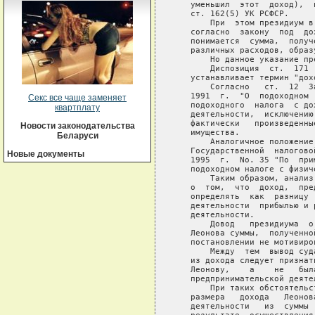
   уменьшил  этот  доход),  
   ст. 162(5) УК РСФСР.

       При  этом президиум в
   согласно  закону  под  до
   понимается  сумма,  получ
   различных расходов, образ
       Но данное указание пр
       Диспозиция  ст.  171 
   устанавливает термин "дохо
       Согласно   ст.  12  З
   1991  г.  "О  подоходном 
Секс все чаще заменяет
   подоходного  налога  с до
квартплату
   деятельности,  исключению
   фактически   произведенны
Новости законодательства
   имущества.

Беларуси
       Аналогичное положение
   Государственной  налогово
Новые документы
   1995  г.  No. 35 "По  при
   подоходном налоге с физиче
       Таким образом, анализ
   о  том,  что  доход,  пре
   определять  как  разницу 
   деятельности  прибылью и 
   деятельности.

       Довод   президиума  о
   Леонова суммы,  полученно
   постановлении не мотивиров
       Между  тем  вывод суд
   из дохода следует признат
   Леонову,    а    не   был
   предпринимательской деятел
       При таких обстоятельс
   размера   дохода   Леонов
   деятельности   из  суммы 