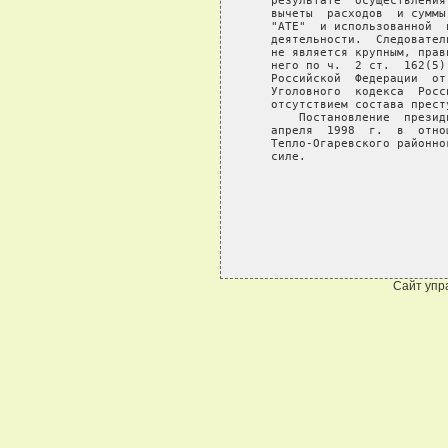
   результате  осуществления
   вычеты  расходов  и суммы
   "АТЕ"  и использованной  
   деятельности.  Следовател
   не является крупным, прав
   него по ч.  2 ст.  162(5)
   Российской  Федерации  от
   Уголовного  кодекса  Росс
   отсутствием состава престу
       Постановление  презид
   апреля  1998  г.  в  отно
   Тепло-Огаревского районно
   силе.

Сайт упр