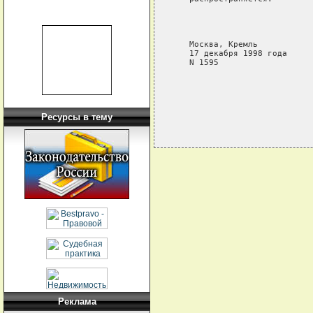
                            
                            
                            
   Москва, Кремль

   17 декабря 1998 года

   N 1595

Ресурсы в тему
Реклама