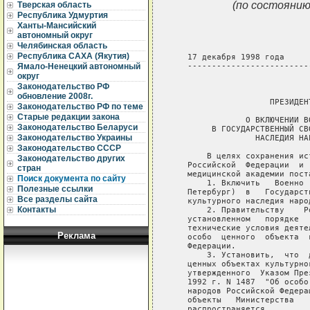
(по состоянию
Тверская область
Республика Удмуртия
Ханты-Мансийский
автономный округ
Челябинская область
Республика САХА (Якутия)
   17 декабря 1998 года     
   -------------------------
Ямало-Ненецкий автономный
округ
                             
Законодательство РФ
обновление 2008г.
                    ПРЕЗИДЕН
Законодательство РФ по теме
Старые редакции закона
               О ВКЛЮЧЕНИИ В
Законодательство Беларуси
        В ГОСУДАРСТВЕННЫЙ СВ
Законодательство Украины
                 НАСЛЕДИЯ НА
Законодательство СССР
       В целях сохранения ис
Законодательство других
   Российской  Федерации  и 
стран
   медицинской академии поста
Поиск документа по сайту
       1. Включить   Военно 
Полезные ссылки
   Петербург)  в   Государст
Все разделы сайта
   культурного наследия наро
Контакты
       2. Правительству    Р
   установленном   порядке  
   технические условия деяте
Реклама
   особо  ценного  объекта  
   Федерации.

       3. Установить,  что  
   ценных объектах культурно
   утвержденного  Указом Пре
   1992 г. N 1487  "Об особо
   народов Российской Федера
   объекты   Министерства   
   распространяется.
