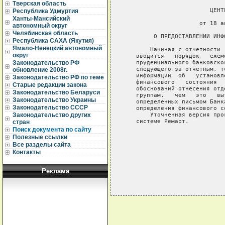
Тверская область
                        ЦЕНТ
Республика Удмуртия
                             
Ханты-Мансийский
                     от 18 а
автономный округ
Челябинская область
        О ПРЕДОСТАВЛЕНИИ ИНФ
Республика САХА (Якутия)
Ямало-Ненецкий автономный
       Начиная с отчетности 
округ
   вводится   порядок   ежем
   пруденциального банковско
Законодательство РФ
   следующего за отчетным, т
обновление 2008г.
   информации  об   установл
Законодательство РФ по теме
   финансового   состояния  
Старые редакции закона
   обоснований отнесения отд
Законодательство Беларуси
   группам,   чем   это   вы
Законодательство Украины
   определенных письмом Банк
Законодательство СССР
   определения финансового с
       Уточненная версия про
Законодательство других
   системе Ремарт.

стран
Поиск документа по сайту
                            
Полезные ссылки
Все разделы сайта
Контакты
Реклама