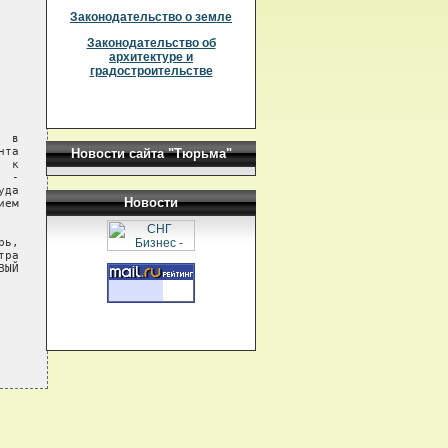
Законодательство о земле
Законодательство об
архитектуре и
градостроительстве
 в

та

Новости сайта "Тюрьма"
 к

 -

да

Новости
ем

ь,

ра

ЫЙ
