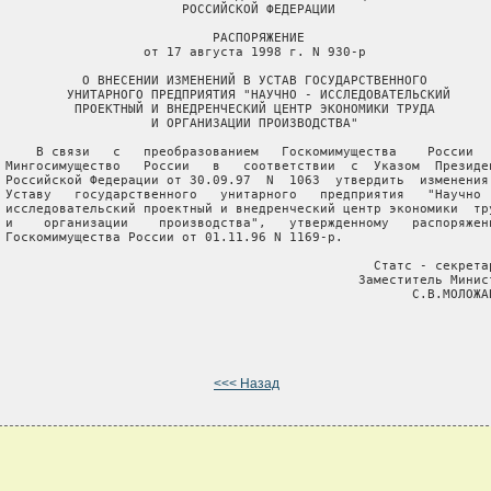
                        РОССИЙСКОЙ ФЕДЕРАЦИИ

                            РАСПОРЯЖЕНИЕ

                   от 17 августа 1998 г. N 930-р

           О ВНЕСЕНИИ ИЗМЕНЕНИЙ В УСТАВ ГОСУДАРСТВЕННОГО

         УНИТАРНОГО ПРЕДПРИЯТИЯ "НАУЧНО - ИССЛЕДОВАТЕЛЬСКИЙ

          ПРОЕКТНЫЙ И ВНЕДРЕНЧЕСКИЙ ЦЕНТР ЭКОНОМИКИ ТРУДА

                    И ОРГАНИЗАЦИИ ПРОИЗВОДСТВА"

     В связи   с   преобразованием   Госкомимущества    России   
 Мингосимущество   России   в   соответствии  с  Указом  Президен
 Российской Федерации от 30.09.97  N  1063  утвердить  изменения 
 Уставу   государственного   унитарного   предприятия   "Научно  
 исследовательский проектный и внедренческий центр экономики  тру
 и    организации    производства",   утвержденному   распоряжени
 Госкомимущества России от 01.11.96 N 1169-р.

                                                 Статс - секретар
                                               Заместитель Минист
                                                      С.В.МОЛОЖАВ
<<< Назад