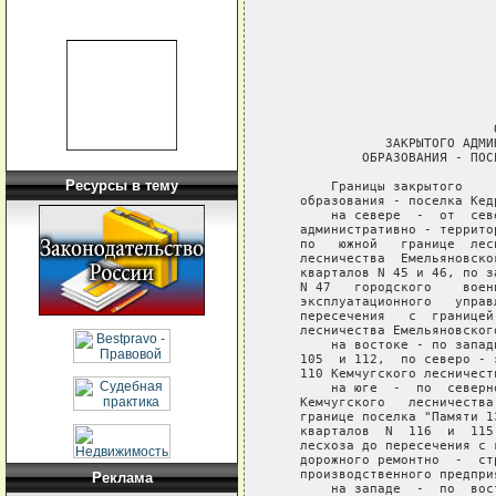
                            
                            
                            
                            
                            О
              ЗАКРЫТОГО АДМИ
           ОБРАЗОВАНИЯ - ПОС
Ресурсы в тему
       Границы закрытого    
   образования - поселка Кед
       на севере  -  от  сев
   административно - террито
   по   южной   границе  лес
   лесничества  Емельяновско
   кварталов N 45 и 46, по з
   N 47   городского    воен
   эксплуатационного   управ
   пересечения   с  границей
   лесничества Емельяновского
       на востоке - по запад
   105  и 112,  по северо - 
   110 Кемчугского лесничест
       на юге  -  по  северн
   Кемчугского   лесничества
   границе поселка "Памяти 1
   кварталов  N  116  и  115
   лесхоза до пересечения с 
   дорожного ремонтно  -  ст
   производственного предпри
Реклама
       на западе  -  по  вос