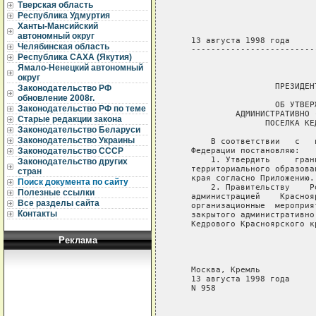
Тверская область
Республика Удмуртия
Ханты-Мансийский
автономный округ
   13 августа 1998 года     
Челябинская область
   -------------------------
Республика САХА (Якутия)
Ямало-Ненецкий автономный
                             
округ
                    ПРЕЗИДЕН
Законодательство РФ
обновление 2008г.
                    ОБ УТВЕР
Законодательство РФ по теме
            АДМИНИСТРАТИВНО 
Старые редакции закона
                  ПОСЕЛКА КЕ
Законодательство Беларуси
Законодательство Украины
       В соответствии   с   
   Федерации постановляю:

Законодательство СССР
       1. Утвердить     гран
Законодательство других
   территориального образова
стран
   края согласно Приложению.

Поиск документа по сайту
       2. Правительству    Р
Полезные ссылки
   администрацией    Красноя
Все разделы сайта
   организационные  мероприя
Контакты
   закрытого административно
   Кедрового Красноярского кр
Реклама
                            
                            
                            
   Москва, Кремль

   13 августа 1998 года

   N 958
