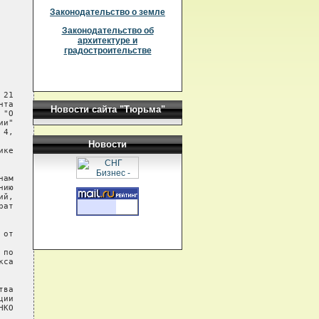
Законодательство о земле
Законодательство об
архитектуре и
градостроительстве
21

та

Новости сайта "Тюрьма"
"О

и"

4,

Новости
ке

ам

ию

й,

ат

от

по

са

ва

ии

КО
