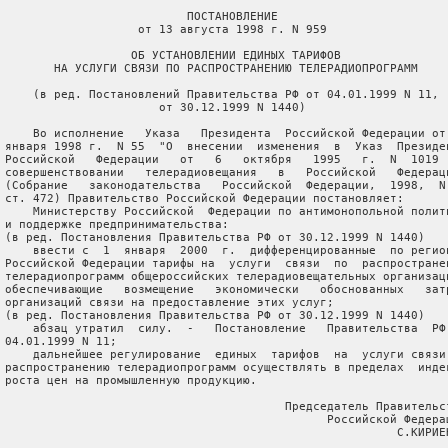
                           ПОСТАНОВЛЕНИЕ

                    от 13 августа 1998 г. N 959

                   ОБ УСТАНОВЛЕНИИ ЕДИНЫХ ТАРИФОВ

        НА УСЛУГИ СВЯЗИ ПО РАСПРОСТРАНЕНИЮ ТЕЛЕРАДИОПРОГРАММ

     (в ред. Постановлений Правительства РФ от 04.01.1999 N 11,

                       от 30.12.1999 N 1440)

     Во исполнение   Указа   Президента  Российской Федерации от 
 января 1998 г.  N 55  "О  внесении  изменения  в  Указ  Президен
 Российской   Федерации   от   6   октября   1995   г.  N  1019  
 совершенствовании   телерадиовещания   в   Российской   Федераци
 (Собрание   законодательства   Российской  Федерации,  1998,  N 
 ст. 472) Правительство Российской Федерации постановляет:

     Министерству Российской  Федерации по антимонопольной полити
 и поддержке предпринимательства:

 (в ред. Постановления Правительства РФ от 30.12.1999 N 1440)

     ввести с  1  января  2000  г.  дифференцированные  по регион
 Российской Федерации тарифы на  услуги  связи  по  распространен
 телерадиопрограмм общероссийских телерадиовещательных организаци
 обеспечивающие   возмещение   экономически   обоснованных   затр
 организаций связи на предоставление этих услуг;

 (в ред. Постановления Правительства РФ от 30.12.1999 N 1440)

     абзац утратил  силу.  -   Постановление   Правительства  РФ 
 04.01.1999 N 11;

     дальнейшее регулирование  единых  тарифов  на  услуги связи 
 распространению телерадиопрограмм осуществлять в пределах  индек
 роста цен на промышленную продукцию.

                                         Председатель Правительст
                                               Российской Федерац
                                                         С.КИРИЕН