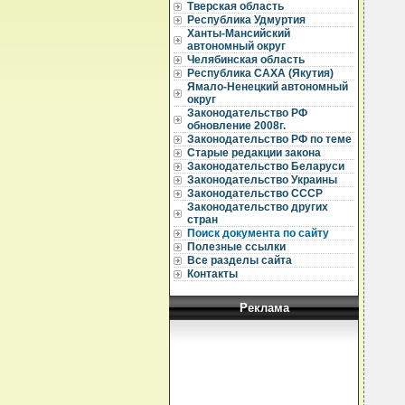
Тверская область
  
Республика Удмуртия
  
Ханты-Мансийский
автономный округ
  
Челябинская область
  
Республика САХА (Якутия)
  
Ямало-Ненецкий автономный
  
округ
Законодательство РФ
  
обновление 2008г.
  
Законодательство РФ по теме
  
Старые редакции закона
  
Законодательство Беларуси
  
  
Законодательство Украины
  
Законодательство СССР
  
Законодательство других
  
стран
  
Поиск документа по сайту
  
Полезные ссылки
  
Все разделы сайта
  
  
Контакты
  
  
Реклама
  
  
  
  
  
  
  