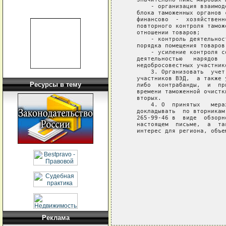
       - организация взаимод
   блока таможенных органов 
   финансово  -  хозяйственн
   повторного контроля тамож
   отношении товаров;

       - контроль деятельнос
   порядка помещения товаров
       - усиление контроля с
   деятельностью   нарядов  
   недобросовестных участник
       3. Организовать  учет
   участников ВЭД,  а также 
Ресурсы в тему
   либо  контрабанды,  и  пр
   времени таможенной очистк
   вторых.

       4. О  принятых   мера
   докладывать  по вторникам
   265-99-46 в  виде  обзорн
   настоящем  письме,  а  та
   интерес для региона, объе
                            
                            
                            
                            
Реклама