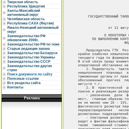
Тверская область
Республика Удмуртия
Ханты-Мансийский
автономный округ
        ГОСУДАРСТВЕННЫЙ ТАМО
Челябинская область
Республика САХА (Якутия)
                             
Ямало-Ненецкий автономный
                  от 12 авгу
округ
                О НЕКОТОРЫХ 
Законодательство РФ
          ПО ВЫПОЛНЕНИЮ КОНТ
обновление 2008г.
                          ФЕ
Законодательство РФ по теме
Старые редакции закона
       Председатель ГТК  Рос
Законодательство Беларуси
   крайне озабочен невыполне
Законодательство Украины
   текущего года по формиров
   В этой связи прошу внимат
Законодательство СССР
   оперативной обстановки на
Законодательство других
       1. Подвергнуть  тщате
стран
   невыполнения  плановых  з
Поиск документа по сайту
   таможенные органы от прак
Полезные ссылки
   обоснованный  прогноз  пе
Все разделы сайта
   августе т.г.

Контакты
       2. В  практической  р
   поиске и реализации резер
       - увеличение  доли  ф
Реклама
   мест,  главным образом то
   ее не менее чем 10 - 15%.
   фактического досмотра пер
   перераспределения   числе
   досмотровых подразделений;
       - повторные досмотры,
   ведет к фактам фальсифика
   также  таможенной стоимос
   значительно ниже мировых ц