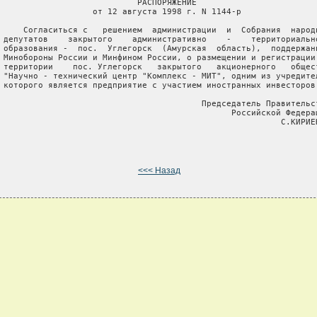
                            РАСПОРЯЖЕНИЕ

                   от 12 августа 1998 г. N 1144-р

     Согласиться с   решением  администрации  и  Собрания  народн
 депутатов    закрытого    административно    -    территориально
 образования -  пос.  Углегорск  (Амурская  область),  поддержанн
 Минобороны России и Минфином России, о размещении и регистрации 
 территории    пос. Углегорск   закрытого   акционерного   общест
 "Научно - технический центр "Комплекс - МИТ", одним из учредител
 которого является предприятие с участием иностранных инвесторов.
                                         Председатель Правительст
                                               Российской Федерац
                                                         С.КИРИЕН
<<< Назад