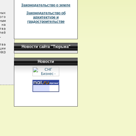
Законодательство о земле
ых

Законодательство об
го

архитектуре и
ым

градостроительстве
на

ва

ей



ва

Новости сайта "Тюрьма"
ии

КО

Новости