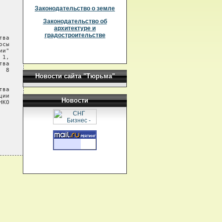
Законодательство о земле
Законодательство об
архитектуре и
градостроительстве
ва

сы

и"

1,

ва

 8

Новости сайта "Тюрьма"
ва

ии

Новости
КО
