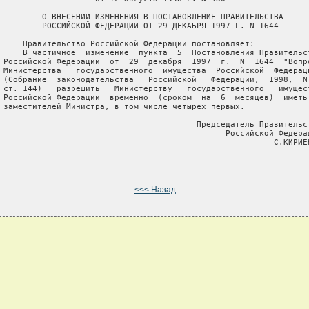
         О ВНЕСЕНИИ ИЗМЕНЕНИЯ В ПОСТАНОВЛЕНИЕ ПРАВИТЕЛЬСТВА

         РОССИЙСКОЙ ФЕДЕРАЦИИ ОТ 29 ДЕКАБРЯ 1997 Г. N 1644

     Правительство Российской Федерации постановляет:

     В частичное  изменение  пункта  5  Постановления Правительст
 Российской Федерации  от  29  декабря  1997  г.  N  1644  "Вопро
 Министерства   государственного  имущества  Российской  Федераци
 (Собрание  законодательства   Российской   Федерации,  1998,  N 
 ст. 144)   разрешить   Министерству   государственного   имущест
 Российской Федерации  временно  (сроком  на  6  месяцев)  иметь 
 заместителей Министра, в том числе четырех первых.

                                         Председатель Правительст
                                               Российской Федерац
                                                         С.КИРИЕН
<<< Назад