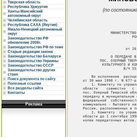
Тверская область
Республика Удмуртия
(по состоянию
Ханты-Мансийский
автономный округ
Челябинская область
Республика САХА (Якутия)
Ямало-Ненецкий автономный
                МИНИСТЕРСТВО
округ
                          РО
Законодательство РФ
обновление 2008г.
                             
Законодательство РФ по теме
                       от 26
Старые редакции закона
Законодательство Беларуси
                О ПЕРЕДАЧЕ В
           ПОС. ОЗЕРНЫЙ ТВЕР
Законодательство Украины
            КУЛЬТУРНОГО И КО
Законодательство СССР
                      В/Ч 55
Законодательство других
стран
       Во исполнение  распор
Поиск документа по сайту
   от 30 мая 1998 г. N 677-р:
Полезные ссылки
       1. Комитету по управл
Все разделы сайта
   области    совместно   с 
   пос. Озерный Тверской обл
Контакты
   передачу в муниципальную 
   федеральной  собственност
Реклама
   коммунально - бытового на
   России, расположенных в п
       2. Комитету  по управ
   области до 1 сентября 199
   копии передаточных актов.

                            
                            