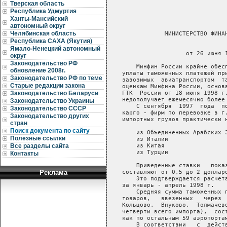
Тверская область
Республика Удмуртия
Ханты-Мансийский
автономный округ
Челябинская область
               МИНИСТЕРСТВО ФИНАН
Республика САХА (Якутия)
                                 
Ямало-Ненецкий автономный
                     от 26 июня 1
округ
Законодательство РФ
       Минфин России крайне обесп
обновление 2008г.
   уплаты таможенных платежей при
Законодательство РФ по теме
   завозимых  авиатранспортом  та
Старые редакции закона
   оценкам Минфина России, основа
   ГТК  России от 18 июня 1998 г.
Законодательство Беларуси
   недополучает ежемесячно более 
Законодательство Украины
       С сентября  1997  года  по
Законодательство СССР
   карго - фирм по перевозке в г.
Законодательство других
   импортных грузов практически н
стран
Поиск документа по сайту
       из Объединенных Арабских Э
Полезные ссылки
       из Италии                 
       из Китая                  
Все разделы сайта
       из Турции                 
Контакты
       Приведенные ставки   показ
   составляют от 0,5 до 2 долларо
Реклама
       Это подтверждается расчета
   за январь - апрель 1998 г.

       Средняя сумма таможенных п
   товаров,   ввезенных   через  
   Кольцово,  Внуково,  Толмачево
   четверти всего импорта),  сост
   как по остальным 59 аэропортам
       В соответствии   с  действ