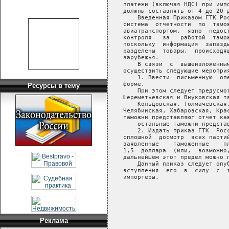
   платежи (включая НДС) при импо
   должны составлять от 4 до 20 д
       Введенная Приказом ГТК Рос
   система  отчетности  по  тамож
   авиатранспортом,  явно  недост
   контроля   за   работой  тамож
   поскольку  информация  запазды
   разделены  товары,  происходящ
   зарубежья.

       В связи  с  вышеизложенным
   осуществить следующие мероприя
       1. Ввести  письменную  опе
   форме.

Ресурсы в тему
       При этом следует предусмот
   Шереметьевская и Внуковская та
       Кольцовская, Толмачевская,
   Челябинская, Хабаровская, Крас
   таможни представляют отчет каж
       остальные таможни представ
       2. Издать приказ ГТК  Росс
   сплошной  досмотр  всех партий
   заявленные    таможенные    пл
   1,5  доллара  (или,  возможно,
   дальнейшем этот предел можно п
       Данный приказ следует опуб
   вступления  его  в  силу  с  т
   импортеры.

                                 
                                 
Реклама