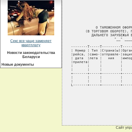
                                 
                                 
                                 
               О ТАМОЖЕННОМ ОФОРМ
          (В ТОРГОВОМ ОБОРОТЕ), П
             ДАЛЬНЕГО ЗАРУБЕЖЬЯ В
                        "__" ____
Секс все чаще заменяет
квартплату
   --------T-----T---------T----
   ¦ Номер ¦ Тип ¦Страна(ы)¦Орга
Новости законодательства
   ¦рейса, ¦само-¦отправле-¦заци
Беларуси
   ¦ дата  ¦лета ¦   ния   ¦импо
   ¦прилета¦     ¦         ¦    
Новые документы
   ¦       ¦     ¦         ¦    
   ¦       ¦     ¦         ¦    
   +-------+-----+---------+----
   ¦       ¦     ¦         ¦    
   ¦       ¦     ¦         ¦    
   L-------+-----+---------+----
Сайт упр