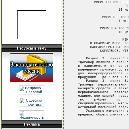
           МИНИСТЕРСТВО СЕЛЬ
                          РО
                       16 ию
               МИНИСТЕРСТВО 
                       5 июн
              МИНИСТЕРСТВО Э
                       10 ию
                         ИЗМ
         К ПРАВИЛАМ ИСПОЛЬЗО
         НАПРАВЛЯЕМЫХ НА ЛИЗ
Ресурсы в тему
              КОМПЛЕКСЕ, УТВ
       Раздел  3,  пункт 3.9
   "Договор лизинга с лизинг
   в  зависимости  от  ее ст
   племенному крупному рогат
   для  племрепродукторов  н
   продукции - до 2 лет и вкл
       Раздел  3,  пункт  3.
   "размеры  первоначальных 
   возврата средств, а также
   первоначального   платежа
   машиностроительной  проду
   тыс.    рублей,    по    
   специализированных  мясны
   остальной племенной проду
       Указанные изменения в
   пределах общего лимита лиз
                            
Реклама
                            