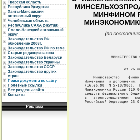
Тверская область
МИНСЕЛЬХОЗПРОДОМ
Республика Удмуртия
Ханты-Мансийский
МИНФИНОМ РФ 
автономный округ
Челябинская область
МИНЭКОНОМИКИ Р
Республика САХА (Якутия)
Ямало-Ненецкий автономный
(по состоянию
округ
Законодательство РФ
обновление 2008г.
Законодательство РФ по теме
Старые редакции закона
               МИНИСТЕРСТВО 
Законодательство Беларуси
Законодательство Украины
                             
Законодательство СССР
                     от 26 и
Законодательство других
стран
       Министерство    финан
Поиск документа по сайту
   Изменения  и дополнения, 
Полезные ссылки
   (16.06.98  N 5-18/986),  
   Минэкономики России (10.0
Все разделы сайта
   средств федерального бюдж
Контакты
   в   агропромышленном   ко
   Российской Федерации 23.01
Реклама
                            
                            