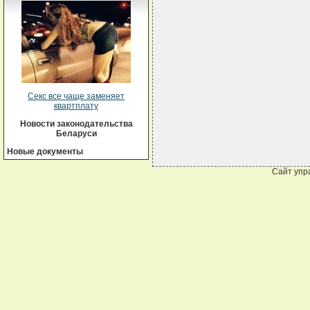
                            
                            
                            
                            
                            
                            
                            
                            
Секс все чаще заменяет
квартплату
Новости законодательства
Беларуси
Новые документы
Сайт упр