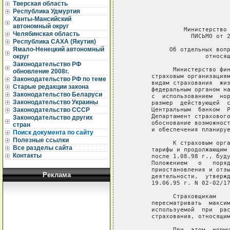
Тверская область
Республика Удмуртия
Ханты-Мансийский
автономный округ
              Министерство 
Челябинская область
                ПИСЬМО от 2
Республика САХА (Якутия)
Ямало-Ненецкий автономный
          Об отдельных вопр
                    относящ
округ
Законодательство РФ
           Министерство фин
обновление 2008г.
     страховым организациям
Законодательство РФ по теме
     видам страхования  жиз
Старые редакции закона
     федеральным органом на
Законодательство Беларуси
     с  использованием  нор
Законодательство Украины
     размер  действующей  с
     Центральным  банком  Р
Законодательство СССР
     Департамент страхового
Законодательство других
     обоснование возможност
стран
     и обеспечения планируе
Поиск документа по сайту
Полезные ссылки
           К страховым орга
Все разделы сайта
     тарифы и продолжающим 
Контакты
     после 1.08.98 г., буду
     Положением   о   поряд
     приостановления и отзы
Реклама
     деятельности,  утвержд
     19.06.95 г. N 02-02/17
           Страховщикам    
     пересматривать  максим
     используемой  при  рас
     страхования, относящим
           При  этом  норму