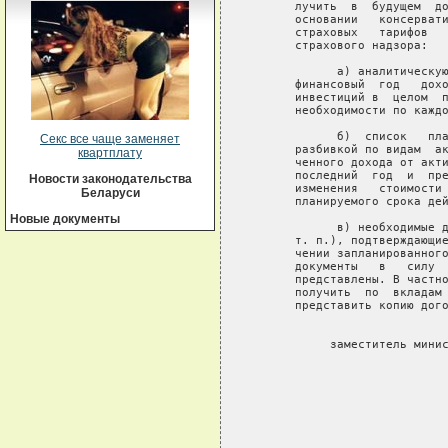
     лучить  в  будущем  до
     основании   консервати
     страховых   тарифов   
     страхового надзора:

           а) аналитическую
     финансовый  год   дохо
     инвестиций в  целом  п
     необходимости по каждо
           б)  список   пла
Секс все чаще заменяет
     разбивкой по видам  ак
квартплату
     ченного дохода от акти
     последний  год  и  пре
Новости законодательства
     изменения   стоимости 
Беларуси
     планируемого срока дей
Новые документы
           в) необходимые д
     т. п.), подтверждающие
     чении запланированного
     документы   в   силу  
     представлены. В частно
     получить  по  вкладам 
     представить копию дого
                           
          заместитель минис