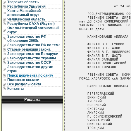
Тверская область
                             
                    от 24 ию
Республика Удмуртия
Ханты-Мансийский
       РОСЦЕНТРЛИЦЕНЗБАНК СО
автономный округ
       РЕШЕНИЕМ СОВЕТА  ДИРЕ
Челябинская область
   квч ДОНСКОЙ КОММЕРЧЕСКИЙ 
Республика САХА (Якутия)
   ЗАКРЫТЫ  ЕГО  ФИЛИАЛЫ  ГО
Ямало-Ненецкий автономный
   ОБЛАСТИ двтч

округ
Законодательство РФ
       НАИМЕНОВАНИЕ ФИЛИАЛА 
обновление 2008г.
       ФИЛИАЛ В Г. ГУКОВО   
Законодательство РФ по теме
       ФИЛИАЛ В Г. АЗОВ     
Старые редакции закона
       ФИЛИАЛ В Г. МИЛЛЕРОВО
Законодательство Беларуси
       ФИЛИАЛ В Г. ШАХТЫ    
Законодательство Украины
       ФИЛИАЛ ЗАПАДНЫЙ      
Законодательство СССР
       ФИЛИАЛ ПРОЛЕТАРСКИЙ  
Законодательство других
       ФИЛИАЛ ГОРИЗОНТ      
стран
       РЕШЕНИЕМ СОВЕТА  КОММ
Поиск документа по сайту
   ГОРОД ХАБАРОВСК скб ЗАКРЫ
Полезные ссылки
Все разделы сайта
       НАИМЕНОВАНИЕ ФИЛИАЛА 
Контакты
       ПЕРЕЯСЛАВСКИЙ        
       БИКИНСКИЙ            
Реклама
       АЯНСКИЙ              
       ВЯЗЕМСКИЙ            
       ОХОТСКИЙ             
       АМУРСКИЙ             
       П. ОСИПЕНСКОВСКИЙ    
       ЧУМИКАНСКИЙ          
       НИКОЛАЕВСКИЙ         
       ТРОИЦКИЙ             