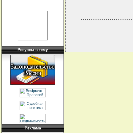
                            
                            
                            
   -------------------------
Ресурсы в тему
Реклама