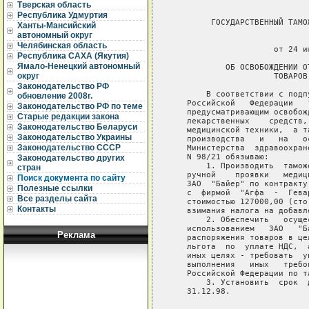
Тверская область
Республика Удмуртия
        ГОСУДАРСТВЕННЫЙ ТАМО
Ханты-Мансийский
автономный округ
                             
Челябинская область
                     от 24 и
Республика САХА (Якутия)
Ямало-Ненецкий автономный
           ОБ ОСВОБОЖДЕНИИ О
округ
                     ТОВАРОВ
Законодательство РФ
       В соответствии с подп
обновление 2008г.
   Российской   Федерации   
Законодательство РФ по теме
   предусматривающим освобож
Старые редакции закона
   лекарственных    средств,
Законодательство Беларуси
   медицинской техники,  а т
Законодательство Украины
   производства   и   на   о
Законодательство СССР
   Министерства  здравоохран
   N 98/21 обязываю:

Законодательство других
       1. Производить  тамож
стран
   ручной    проявки   медиц
Поиск документа по сайту
   ЗАО  "Байер" по контракту
Полезные ссылки
   с  фирмой  "Агфа  -  Гева
Все разделы сайта
   стоимостью 127000,00 (сто
Контакты
   взимания налога на добавле
       2. Обеспечить   осуще
   использованием   ЗАО   "Б
Реклама
   распоряжения товаров в це
   льгота  по  уплате НДС,  
   иных целях - требовать  у
   выполнения   иных   требо
   Российской Федерации по та
       3. Установить  срок  
   31.12.98.
