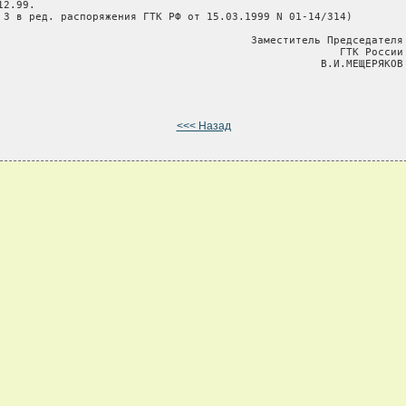
12.99.

 3 в ред. распоряжения ГТК РФ от 15.03.1999 N 01-14/314)

                                        Заместитель Председателя

                                                      ГТК России

                                                   В.И.МЕЩЕРЯКОВ

<<< Назад