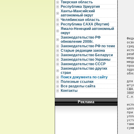
Тверская область
      
Республика Удмуртия
      
Ханты-Мансийский
      
автономный округ
      
Челябинская область
Республика САХА (Якутия)
      
Ямало-Ненецкий автономный
округ
      
Законодательство РФ
   Фед
обновление 2008г.
   осв
Законодательство РФ по теме
   сре
   исп
Старые редакции закона
   реа
Законодательство Беларуси
   мед
Законодательство Украины
   мед
Законодательство СССР
   про
Законодательство других
   здр
стран
   обя
Поиск документа по сайту
      
   для
Полезные ссылки
   шту
Все разделы сайта
   США
Контакты
   380
   С.п
      
Реклама
   исп
   цел
   при
   упл
   уст
   там
   сум
      