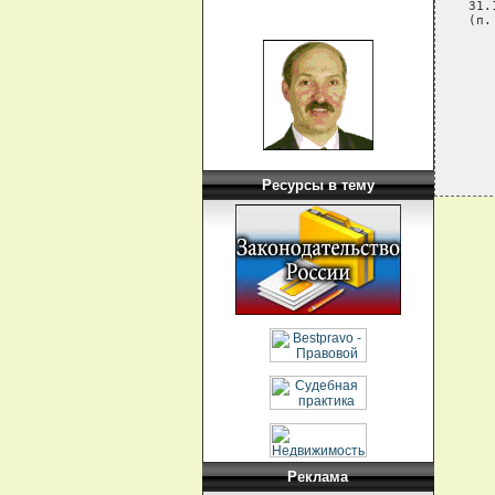
   31.
   (п.
      
      
      
Ресурсы в тему
Реклама