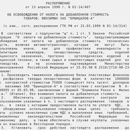
                       РАСПОРЯЖЕНИЕ

             от 13 апреля 1998 г. N 01-14/407

    ОБ ОСВОБОЖДЕНИИ ОТ НАЛОГА НА ДОБАВЛЕННУЮ СТОИМОСТЬ

            ТОВАРОВ, ВВОЗИМЫХ ЗАО "БРЫНЦАЛОВ-А"

  (с изм., согл. распоряжения ГТК РФ от 15.03.1999 N 01-14/314)

 В  соответствии  с подпунктом "щ" п. 1 ст. 5 Закона  Российской

ерации  "О  налоге на добавленную стоимость",  предусматривающим

обождение   от  налога  на  добавленную  стоимость   технических

дств,   включая  автомототранспорт,  которые   не   могут   быть

ользованы   иначе,   как   для   профилактики   инвалидности   и

билитации    инвалидов,    лекарственных    средств,     изделий

ицинского  назначения,  протезно  -  ортопедических  изделий   и

ицинской техники, а также сырья и комплектующих изделий  для  их

изводства,    и   на   основании   подтверждения    Министерства

авоохранения  Российской Федерации от 25.03.98 N 2510/2710-98-23

зываю:

 1. Производить таможенное оформление белых пластиковых флаконов

  расфасовки  твердых лекарственных форм  в  количестве  1000000

к  контрактной стоимостью 75000 (семьдесят пять тысяч)  долларов

,  ввозимых ЗАО "Брынцалов-А" в соответствии с контрактом  N  А-

98095 от 05.03.98, заключенным с фирмой "Бормиоли Рокко э  Филио

.а." (Италия), без взимания налога на добавленную стоимость.

 2.    Обеспечить   осуществление   таможенного   контроля    за

ользованием указанных в п. 1 настоящего распоряжения  товаров  в

ях,  в  связи с которыми предоставлена льгота по уплате  НДС,  а

  обнаружении  использования товаров в иных  целях  -  требовать

аты  условно начисленных сумм НДС и выполнения иных  требований,

ановленных    законодательством    Российской    Федерации    по

оженному  делу,  а также обеспечить в случае неуплаты  указанных

м их взыскание в бесспорном порядке.

 3.   Установить   срок  действия  настоящего  распоряжения   до
