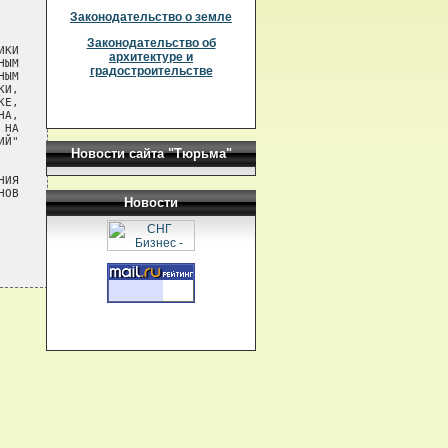
Законодательство о земле
Законодательство об
КИ

архитектуре и
ЫМ

градостроительстве
ЫМ

И,

Е,

А,

НА

Й"

Новости сайта "Тюрьма"
ИЯ

ОВ

Новости