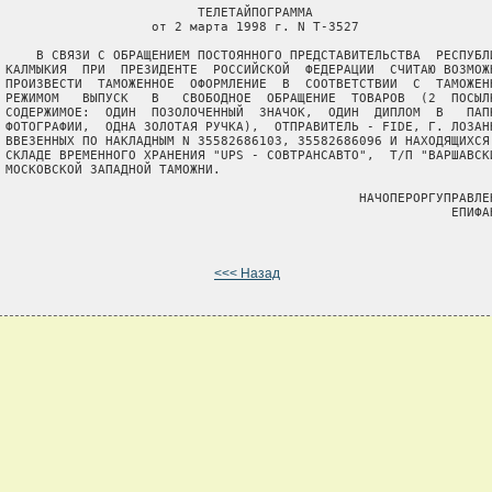
                          ТЕЛЕТАЙПОГРАММА

                    от 2 марта 1998 г. N Т-3527

     В СВЯЗИ С ОБРАЩЕНИЕМ ПОСТОЯННОГО ПРЕДСТАВИТЕЛЬСТВА  РЕСПУБЛИ
 КАЛМЫКИЯ  ПРИ  ПРЕЗИДЕНТЕ  РОССИЙСКОЙ  ФЕДЕРАЦИИ  СЧИТАЮ ВОЗМОЖН
 ПРОИЗВЕСТИ  ТАМОЖЕННОЕ  ОФОРМЛЕНИЕ  В  СООТВЕТСТВИИ  С  ТАМОЖЕНН
 РЕЖИМОМ   ВЫПУСК   В   СВОБОДНОЕ  ОБРАЩЕНИЕ  ТОВАРОВ  (2  ПОСЫЛК
 СОДЕРЖИМОЕ:  ОДИН  ПОЗОЛОЧЕННЫЙ  ЗНАЧОК,  ОДИН  ДИПЛОМ  В   ПАПК
 ФОТОГРАФИИ,  ОДНА ЗОЛОТАЯ РУЧКА),  ОТПРАВИТЕЛЬ - FIDE, Г. ЛОЗАНН
 ВВЕЗЕННЫХ ПО НАКЛАДНЫМ N 35582686103, 35582686096 И НАХОДЯЩИХСЯ 
 СКЛАДЕ ВРЕМЕННОГО ХРАНЕНИЯ "UPS - СОВТРАНСАВТО",  Т/П "ВАРШАВСКИ
 МОСКОВСКОЙ ЗАПАДНОЙ ТАМОЖНИ.

                                               НАЧОПЕРОРГУПРАВЛЕН
                                                           ЕПИФАН
<<< Назад