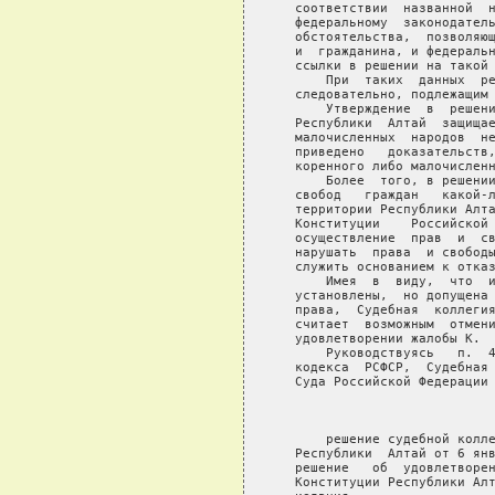
   соответствии  названной  н
   федеральному  законодатель
   обстоятельства,  позволяющ
   и  гражданина, и федеральн
   ссылки в решении на такой 
       При  таких  данных  ре
   следовательно, подлежащим 
       Утверждение  в  решени
   Республики  Алтай  защищае
   малочисленных  народов  не
   приведено   доказательств,
   коренного либо малочисленн
       Более  того, в решении
   свобод   граждан   какой-л
   территории Республики Алта
   Конституции    Российской 
   осуществление  прав  и  св
   нарушать  права  и свободы
   служить основанием к отказ
       Имея  в  виду,  что  и
   установлены,  но допущена 
   права,  Судебная  коллегия
   считает  возможным  отмени
   удовлетворении жалобы К.

       Руководствуясь   п.  4
   кодекса  РСФСР,  Судебная 
   Суда Российской Федерации

                             
       решение судебной колле
   Республики  Алтай от 6 янв
   решение   об  удовлетворен
   Конституции Республики Алт