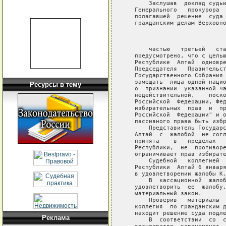
       Заслушав  доклад судьи
   Генерального   прокурора  
   полагавшей  решение  суда 
   гражданским делам Верховно
                             
       частью   третьей   ста
   предусмотрено, что с целью
   Республике  Алтай  одновре
   Председателя   Правительст
   Государственного Собрания 
   замещать  лица одной нацио
Ресурсы в тему
   о  признании  указанной ча
   недействительной,    поско
   Российской  Федерации, Фед
   избирательных  прав  и  пр
   Российской  Федерации" и о
   пассивного права быть избр
       Представитель Государс
   Алтай  с  жалобой  не согл
   принята    в   пределах   
   Республики,  не  противоре
   ограничивает прав избирате
       Судебной   коллегией  
   Республики  Алтай 6 января
   в удовлетворении жалобы К.
       В  кассационной  жалоб
   удовлетворить  ее  жалобу,
   материальный закон.

       Проверив   материалы  
   коллегия  по гражданским д
   находит решение суда подле
Реклама
       В  соответствии  со  с