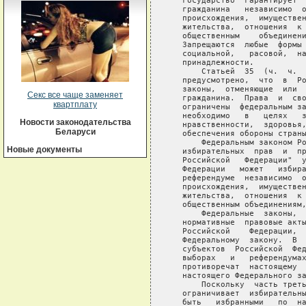
   государство  гарантирует  
   гражданина   независимо  о
   происхождения,  имуществен
   жительства,  отношения  к 
   общественным    объединени
   Запрещаются  любые  формы 
   социальной,   расовой,  на
   принадлежности.

       Статьей  35  (ч.  ч.  
   предусмотрено,  что  в  Ро
   законы,  отменяющие  или  
Секс все чаще заменяет
   гражданина.  Права  и  сво
квартплату
   ограничены  федеральным за
   необходимо   в   целях   з
Новости законодательства
   нравственности,  здоровья,
Беларуси
   обеспечения обороны страны
       Федеральным законом Ро
Новые документы
   избирательных  прав  и  пр
   Российской   Федерации"  у
   Федерации   может   избира
   референдуме  независимо  о
   происхождения,  имуществен
   жительства,  отношения  к 
   общественным объединениям,
       Федеральные  законы,  
   нормативные  правовые акты
   Российской    Федерации,  
   Федеральному  закону.  В  
   субъектов  Российской  Фед
   выборах   и   референдумах
   противоречат  настоящему  
   настоящего Федерального за
       Поскольку  часть треть
   ограничивает  избирательны
   быть   избранными   по  на