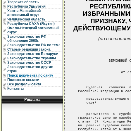
Тверская область
РЕСПУБЛИК
Республика Удмуртия
Ханты-Мансийский
ИЗБРАННЫМИ
автономный округ
Челябинская область
ПРИЗНАКУ,
Республика САХА (Якутия)
ДЕЙСТВУЮЩЕМУ 
Ямало-Ненецкий автономный
округ
Законодательство РФ
(по состоянию
обновление 2008г.
Законодательство РФ по теме
Старые редакции закона
Законодательство Беларуси
Законодательство Украины
                  ВЕРХОВНЫЙ С
Законодательство СССР
Законодательство других
                             
стран
                        от 27
Поиск документа по сайту
                             
Полезные ссылки
Все разделы сайта
       Судебная   коллегия  п
Контакты
   Российской Федерации в сос
       председательствующего 
Реклама
       судей                 
                             
       рассмотрела  в  судебн
   гражданское дело по жалобе
   статьи  37  Конституции Ре
   на  решение судебной колле
   Республики Алтай от 6 янва