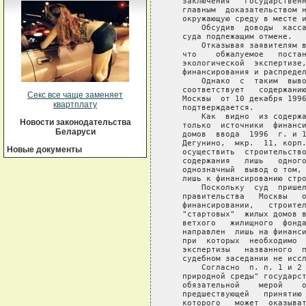
   заключения   государственн
   главным  доказательством н
   окружающую среду в месте и
       Обсудив  доводы  касса
   суда подлежащим отмене.

       Отказывая заявителям в
   что    обжалуемое   постан
   экологической  экспертизе,
   финансирования и распредел
       Однако  с  таким  выво
   соответствует   содержанию
Секс все чаще заменяет
   Москвы  от 10 декабря 1996
квартплату
   подтверждается.

       Как  видно  из содержа
Новости законодательства
   только  источники  финанси
Беларуси
   домов  ввода  1996  г. и 1
   Дегунино,  мкр.  11, корп.
Новые документы
   осуществить  строительство
   содержания   лишь   одного
   однозначный  вывод о том, 
   лишь к финансированию стро
       Поскольку  суд  пришел
   правительства   Москвы   о
   финансировании,   строител
   "стартовых"  жилых домов в
   ветхого   жилищного  фонда
   направлен  лишь на финанси
   при  которых  необходимо  
   экспертизы   названного  п
   судебном заседании не иссл
       Согласно  п. п. 1 и 2 
   природной среды" государст
   обязательной    мерой    о
   предшествующей   принятию 
   которого   может  оказыват