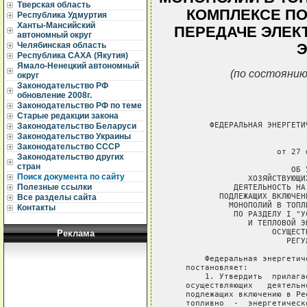
Тверская область
КОМПЛЕКСЕ ПО 
Республика Удмуртия
Ханты-Мансийский
ПЕРЕДАЧЕ ЭЛЕК
автономный округ
Челябинская область
Э
Республика САХА (Якутия)
Ямало-Ненецкий автономный
(по состоянию
округ
Законодательство РФ
обновление 2008г.
Законодательство РФ по теме
Старые редакции закона
        ФЕДЕРАЛЬНАЯ ЭНЕРГЕТИ
Законодательство Беларуси
Законодательство Украины
                             
Законодательство СССР
                      от 27 
Законодательство других
стран
                         ОБ 
Поиск документа по сайту
                ХОЗЯЙСТВУЮЩИ
Полезные ссылки
             ДЕЯТЕЛЬНОСТЬ НА
          ПОДЛЕЖАЩИХ ВКЛЮЧЕН
Все разделы сайта
            МОНОПОЛИЙ В ТОПЛ
Контакты
             ПО РАЗДЕЛУ I "У
                И ТЕПЛОВОЙ Э
                     ОСУЩЕСТ
Реклама
                        РЕГУ
       Федеральная энергетич
   постановляет:

       1. Утвердить  прилага
   осуществляющих   деятельн
   подлежащих включению в Ре
   топливно  -  энергетическ