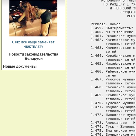
            МОНОПОЛИЙ В ТОПЛ
             ПО РАЗДЕЛУ I "У
                И ТЕПЛОВОЙ Э
                     ОСУЩЕСТ
                        РЕГУ
       Регистр. номер

       1.459. ЗАО"Промсеть"

       1.460. МП "Рязанские 
       1.461. Рязанское муни
       1.462. Касимовское му
Секс все чаще заменяет
              тепловых сетей

квартплату
       1.463. Клепиковское м
              сетей

Новости законодательства
       1.464. Кораблинское м
Беларуси
              тепловых сетей

       1.465. Михайловское м
Новые документы
              тепловых сетей

       1.466. Рыбновское мун
              сетей

       1.467. Ряжское муници
              тепловых сетей

       1.468. Сасовское муни
              тепловых сетей

       1.469. Скопинское мун
              тепловых сетей

       1.470. Тумское муници
       1.471. Шацкое муницип
              тепловых сетей

       1.472. Шиловское муни
              тепловых сетей

       1.473. Александро - Н
       1.474. Гусь - Железны
       1.475. Елатомское мун
       1.476. Ермишинское му