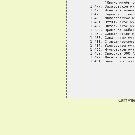
              "Жилкоммунбытсе
       1.477. Захаровское му
       1.478. Ижевское муниц
       1.479. Кадомское унит
       1.480. Милославское м
       1.481. Путятинское му
       1.482. Пителинское му
       1.483. Пронское район
       1.484. Сапожковское м
       1.485. Сараевское мун
       1.486. Старожиловское
       1.487. Ухоловское мун
       1.488. Чучковское мун
       1.489. Спасское ООО "
       1.490. Лесновское мун
       1.491. Болоньское мун
Сайт упр