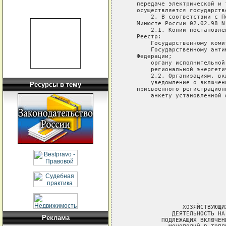
   передаче электрической и 
   осуществляется государств
       2. В соответствии с П
   Минюсте России 02.02.98 N
       2.1. Копии постановле
   Реестр:

       Государственному коми
       Государственному анти
   Федерации;

       органу исполнительной
       региональной энергети
       2.2. Организациям, вк
       уведомление о включен
Ресурсы в тему
   присвоенного регистрационн
       анкету установленной ф
                            
                            
                            
                            
                            
                            
                            
                             
                ХОЗЯЙСТВУЮЩИ
             ДЕЯТЕЛЬНОСТЬ НА
Реклама
          ПОДЛЕЖАЩИХ ВКЛЮЧЕН