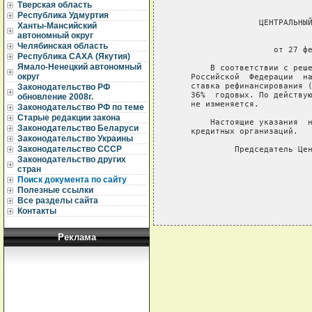
Тверская область
Республика Удмуртия
                  ЦЕНТРАЛЬНЫЙ
Ханты-Мансийский
автономный округ
                             
Челябинская область
                     от 27 фе
Республика САХА (Якутия)
Ямало-Ненецкий автономный
        В соответствии с реше
округ
    Российской  Федерации  на
    ставка рефинансирования (
Законодательство РФ
    36%  годовых. По действую
обновление 2008г.
    не изменяется.

Законодательство РФ по теме
Старые редакции закона
        Настоящие указания  н
Законодательство Беларуси
    кредитных организаций.

Законодательство Украины
Законодательство СССР
             Председатель Цен
Законодательство других
стран
Поиск документа по сайту
Полезные ссылки
Все разделы сайта
Контакты
Реклама