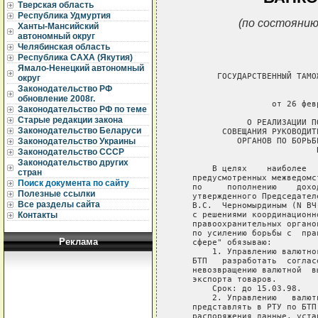
Тверская область
Республика Удмуртия
(по состоянию
Ханты-Мансийский
автономный округ
Челябинская область
Республика САХА (Якутия)
Ямало-Ненецкий автономный
        ГОСУДАРСТВЕННЫЙ ТАМО
округ
Законодательство РФ
                             
обновление 2008г.
                   от 26 фев
Законодательство РФ по теме
Старые редакции закона
              О РЕАЛИЗАЦИИ П
Законодательство Беларуси
         СОВЕЩАНИЯ РУКОВОДИТ
            ОРГАНОВ ПО БОРЬБ
Законодательство Украины
                            Б
Законодательство СССР
Законодательство других
       В целях    наиболее  
стран
   предусмотренных межведомс
Поиск документа по сайту
   по     пополнению    дохо
Полезные ссылки
   утвержденного Председател
Все разделы сайта
   В.С.  Черномырдиным (N ВЧ
   с решениями координационн
Контакты
   правоохранительных органо
   по усилению борьбы с  пра
Реклама
   сфере" обязываю:

       1. Управлению валютно
   БТП   разработать  соглас
   невозвращению валютной  в
   экспорта товаров.

       Срок: до 15.03.98.

       2. Управлению   валют
   представлять в РТУ по БТП
   распоряжения данные, уста