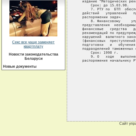
   издание "Методических реко
       Срок: до 15.03.98.

       7. РТУ по  БТП  обесп
   действий   управлений   п
   распоряжении задач.

       8. Финансовому     уп
   представления  необходимы
   финансовые   средства   д
   рекомендаций по предупреж
   нарушений  валютного зако
   (финансовых  преступлений
Секс все чаще заменяет
   подготовки   и   обучения
квартплату
   подразделений таможенных о
       Срок: 1998 г.

Новости законодательства
       9. О   ходе   выполне
Беларуси
   распоряжения начальнику Р
Новые документы
                            
                            
                            
Сайт упр