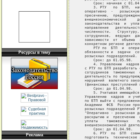
       Срок: начиная с 01.04.
       3. РТУ   по  БТП,  на
   оперативно  -   розыскную
   пресечению,  предупрежден
   внешнеэкономической     д
   законодательства  и  упла
   направление   деятельност
   численности.   Структуру,
   сотрудников,  ведущих  да
   зависимости  от  объема  
   конкретном регионе деятель
       РТУ по  БТП  и  опера
   обязанности и  задачи  со
Ресурсы в тему
   розыскных подразделений.

       Срок: до 01.05.98.

       4. Управлению  кадров
   с РТУ по БТП разработать 
   сотрудников  таможенных  
   деятельность по предупреж
   нарушений  валютного зако
   (финансовых преступлений 
       Срок: до 01.04.98.

       5. Учитывая имеющийся
   Управлению  кадров  и уче
   по БТП выйти с предложени
   Академии  ФСБ  России про
   розыскных подразделений Р
   "Оперативно - розыскная д
   раскрытию и  пресечению  
   уплаты    таможенных    п
   внешнеэкономической деятел
       Срок: до 01.04.98.

       6. РТУ  по  БТП  совм
Реклама
   подготовить  техническое 