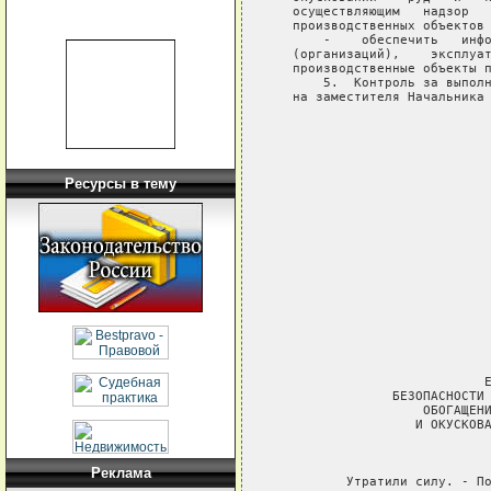
   осуществляющим   надзор   
   производственных объектов 
       -    обеспечить   инфо
   (организаций),    эксплуат
   производственные объекты п
       5.  Контроль за выполн
   на заместителя Начальника 
                             
                             
                             
Ресурсы в тему
                             
                             
                             
                             
                             
                             
                            Е
                БЕЗОПАСНОСТИ 
                    ОБОГАЩЕНИ
                   И ОКУСКОВА
                             
Реклама
          Утратили силу. - По