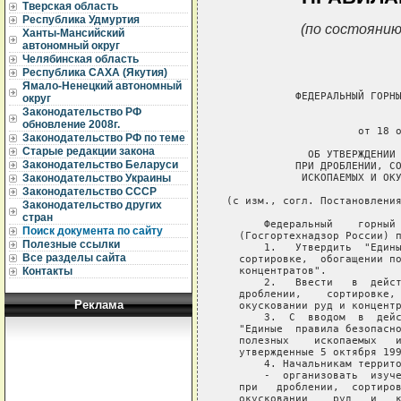
Тверская область
Республика Удмуртия
(по состоянию
Ханты-Мансийский
автономный округ
Челябинская область
Республика САХА (Якутия)
Ямало-Ненецкий автономный
            ФЕДЕРАЛЬНЫЙ ГОРНЫ
округ
Законодательство РФ
                             
обновление 2008г.
                      от 18 о
Законодательство РФ по теме
Старые редакции закона
              ОБ УТВЕРЖДЕНИИ 
Законодательство Беларуси
            ПРИ ДРОБЛЕНИИ, СО
             ИСКОПАЕМЫХ И ОКУ
Законодательство Украины
Законодательство СССР
 (с изм., согл. Постановления
Законодательство других
стран
       Федеральный    горный 
Поиск документа по сайту
   (Госгортехнадзор России) п
Полезные ссылки
       1.   Утвердить  "Едины
Все разделы сайта
   сортировке,  обогащении по
   концентратов".

Контакты
       2.   Ввести   в  дейст
   дроблении,    сортировке, 
Реклама
   окусковании руд и концентр
       3.  С  вводом  в  дейс
   "Единые  правила безопасно
   полезных    ископаемых   и
   утвержденные 5 октября 199
       4. Начальникам террито
       -  организовать  изуче
   при   дроблении,  сортиров
   окусковании    руд   и   к