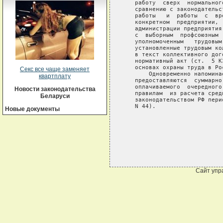
   работу  сверх  нормальног
   сравнению с законодательс
   работы   и  работы  с  вр
   конкретном  предприятии, 
   администрации предприятия
   с  выборным  профсоюзным 
   уполномоченным   трудовым
   установленные трудовым ко
   в текст коллективного дог
   нормативный акт (ст.  5 К
   основах охраны труда в Ро
Секс все чаще заменяет
       Одновременно напомина
квартплату
   предоставляются  суммарно
   оплачиваемого  очередного
Новости законодательства
   правилам  из расчета сред
Беларуси
   законодательством РФ пери
   N 44).

Новые документы
Сайт упр