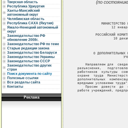
(по состоянию
Тверская область
Республика Удмуртия
Ханты-Мансийский
автономный округ
Челябинская область
Республика САХА (Якутия)
               МИНИСТЕРСТВО 
                    12 январ
Ямало-Ненецкий автономный
округ
            РОССИЙСКИЙ КОМИТ
Законодательство РФ
                     10 дека
обновление 2008г.
Законодательство РФ по теме
                             
Старые редакции закона
Законодательство Беларуси
           О ДОПОЛНИТЕЛЬНЫХ 
Законодательство Украины
                          УЧ
Законодательство СССР
       Направляем для  сведе
Законодательство других
   разъяснения,   подготовле
стран
   работников  культуры  сов
Поиск документа по сайту
   охране  труда  Министерст
Полезные ссылки
   дополнительных  компенсац
Все разделы сайта
   вредными условиями труда".
Контакты
       Просим  довести  до  
   работе учреждений, предпр
Реклама
                            
                            
                            
                            
                            
                            
                            