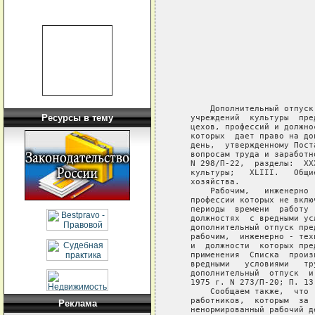
                            
                            
                            
                            
                            
                            
       Дополнительный отпуск
Ресурсы в тему
   учреждений  культуры  пре
   цехов, профессий и должно
   которых  дает право на до
   день,  утвержденному Пост
   вопросам труда и заработн
   N 298/П-22,  разделы:  XX
   культуры;   XLIII.   Общи
   хозяйства.

       Рабочим,   инженерно 
   профессии которых не вклю
   периоды  времени  работу 
   должностях  с вредными ус
   дополнительный отпуск пре
   рабочим,  инженерно - тех
   и  должности  которых пре
   применения  Списка  произ
   вредными   условиями   тр
   дополнительный  отпуск  и
   1975 г. N 273/П-20; П. 13 
       Сообщаем также,  что 
   работников,  которым  за 
Реклама
   ненормированный рабочий д