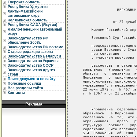
Тверская область
Республика Удмуртия
                   ВЕРХОВНЫЙ
Ханты-Мансийский
автономный округ
                             
Челябинская область
                 от 27 декаб
Республика САХА (Якутия)
Ямало-Ненецкий автономный
       Именем Российской Феде
округ
       Верховный Суд Российс
Законодательство РФ
обновление 2008г.
       председательствующего 
Законодательство РФ по теме
       судьи Верховного Суда
Старые редакции закона
       при секретаре        
Законодательство Беларуси
       с участием прокурора 
Законодательство Украины
Законодательство СССР
       рассмотрев  в открыто
   заявлению   Управления   
Законодательство других
   области   о  признании  н
стран
   Положения   о  юридическо
Поиск документа по сайту
   юрисконсульте, юрисконсул
Полезные ссылки
   учреждения", утвержденног
Все разделы сайта
   22 июня 1972 г.  N 467 (в
Контакты
   г. N 1367 и от 21 декабря
                             
Реклама
       Управление  федеральн
   обратилось   в Верховный 
   сославшись  на  то,  что 
   ограничивает    право   р
   структуру   органов   упр
   содержание,  что противор
   5.4  Положения  об  УФПС,