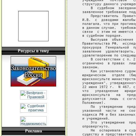
   учреждения   почтовой   с
   структуру данного учрежден
       В  судебном  заседани
   заявленное требование подд
       Представитель  Правит
   И.В.  с  доводами  жалобы
   полагала, что при противо
   в данном случае,  требова
   связи  с этим не имеется 
   в судебном порядке.

       Выслушав  объяснения 
   Правительства РФ,  исслед
   прокурора  Генеральной  п
Ресурсы в тему
   заявление  удовлетворить,
   удовлетворению по следующи
       В соответствии с п. 2
   ограничено  в правах  лиш
   законом.

       Как установлено судом
   юридическом   отделе  (бю
   юрисконсульте министерств
   учреждения", утвержденног
   22 июня 1972 г.  N 467, с
   что   упразднение   юриди
   юрисконсульта   на   пред
   допускается  лишь  с согл
   Положение).

       По  утверждению  пред
   указанной  части  не  соо
   кодекса РФ и без законных
   и учреждений.

       Это  утверждение  пре
   опровергнуто.

       Не  оспаривала  в суд
Реклама
   существу и представитель 