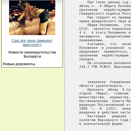
       При таких данных суд 
   абзац п.  4 Общего Положе
   признанию   недействующим
   Гражданского кодекса Росс
       Как следует из привед
   права юридического лица м
       Общее Положение,  утв
   СССР,  является подзаконн
   4 п.  4 этого Положения о
   являющихся   юридическими
   правомерным.

Секс все чаще заменяет
       Учитывая,  что,  несм
квартплату
   Положения  в указанной  ч
   продолжает  применяться, 
Новости законодательства
   признанию  недействующим 
Беларуси
   порядке.

       На основании изложенн
Новые документы
   239.7 ГПК РСФСР, Верховны
                             
       заявление  Управления
   области удовлетворить.

       Признать  абзац  4 пу
   отделе  (бюро),  главном 
   министерства,  ведомства,
   Постановлением  Совета Ми
   редакции Постановлений от
   1990  г.  N  1332),  неза
   введения в действие части
       Настоящее   решение  
   коллегию Верховного Суда 
   в окончательной форме.
