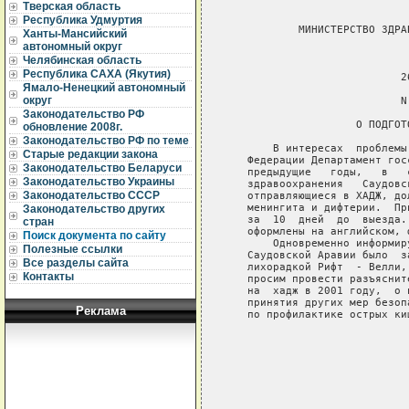
Тверская область
Республика Удмуртия
           МИНИСТЕРСТВО ЗДРА
Ханты-Мансийский
автономный округ
                             
Челябинская область
Республика САХА (Якутия)
                           2
Ямало-Ненецкий автономный
округ
                           N 
Законодательство РФ
                    О ПОДГОТ
обновление 2008г.
Законодательство РФ по теме
       В интересах  проблемы
Старые редакции закона
   Федерации Департамент гос
Законодательство Беларуси
   предыдущие   годы,   в   
Законодательство Украины
   здравоохранения   Саудовс
Законодательство СССР
   отправляющиеся в ХАДЖ, до
   менингита и дифтерии.  Пр
Законодательство других
   за  10  дней  до  выезда.
стран
   оформлены на английском, 
Поиск документа по сайту
       Одновременно информир
Полезные ссылки
   Саудовской Аравии было  з
Все разделы сайта
   лихорадкой Рифт  - Велли,
Контакты
   просим провести разъяснит
   на  хадж в 2001 году,  о 
   принятия других мер безоп
Реклама
   по профилактике острых ки
                            
                            