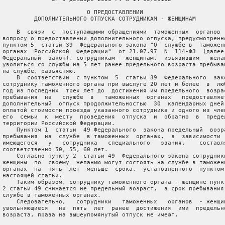
                         О ПРЕДОСТАВЛЕНИИ

          ДОПОЛНИТЕЛЬНОГО ОТПУСКА СОТРУДНИКАМ - ЖЕНЩИНАМ

     В  связи  с  поступающими обращениями  таможенных  органов  
 вопросу о предоставлении дополнительного отпуска, предусмотренно
 пунктом 5  статьи 39  Федерального закона "О  службе в  таможенн
 органах  Российской  Федерации"  от 21.07.97  N  114-ФЗ  (далее 
 Федеральный  закон), сотрудникам - женщинам,  изъявившим   желан
 уволиться со службы на 5 лет ранее предельного возраста пребыван
 на службе, разъясняю.

     В  соответствии  с пунктом  5  статьи 39  Федерального  зако
 сотруднику таможенного органа при выслуге 20 лет и более  в  люб
 год из последних  трех лет до  достижения им предельного  возрас
 пребывания  на   службе  в   таможенных  органах   предоставляет
 дополнительный  отпуск продолжительностью  30  календарных дней 
 оплатой стоимости проезда указанного сотрудника и одного из член
 его  семьи  к  месту  проведения  отпуска  и  обратно  в  предел
 территории Российской Федерации.

     Пунктом 1  статьи  49 Федерального  закона предельный  возра
 пребывания  на  службе  в таможенных  органах,  в  зависимости  
 имеющегося   у   сотрудника   специального   звания,    составля
 соответственно 50, 55, 60 лет.

     Согласно пункту 2  статьи 49  Федерального закона сотрудники
 женщины  по  своему  желанию могут состоять на службе в таможенн
 органах  на  пять  лет  меньше  срока,  установленного  пунктом 
 настоящей статьи.

     Таким образом, сотруднику таможенного органа - женщине пункт
 2 статьи 49 снижается не предельный возраст,  а срок пребывания 
 службе в таможенных органах.

     Следовательно,   сотрудники   таможенных   органов  - женщин
 увольняющиеся   на  пять  лет  ранее  достижения  ими  предельно
 возраста, права на вышеупомянутый отпуск не имеют.
