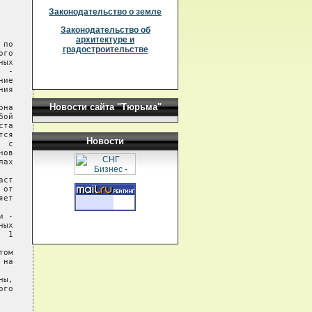
Законодательство о земле
Законодательство об
архитектуре и
по

градостроительстве
го

ых

 -

ие

ия

Новости сайта "Тюрьма"
на

ой

та

ся

Новости
 с

ов

ах

ст

от

ет

 -

ых

 1

ом

на

ы,

го
