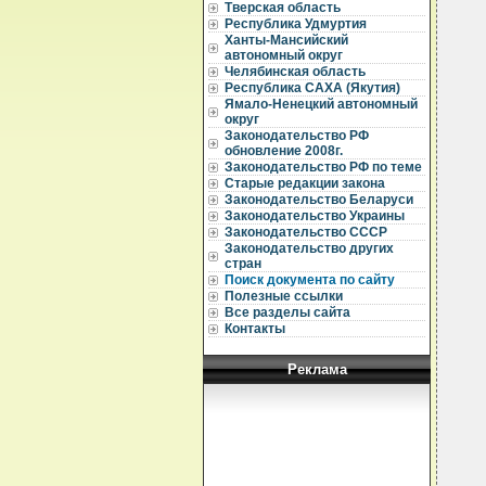
Тверская область
Республика Удмуртия
  
Ханты-Мансийский
  
автономный округ
  
Челябинская область
  
Республика САХА (Якутия)
  
Ямало-Ненецкий автономный
  
округ
  
Законодательство РФ
  
обновление 2008г.
  
Законодательство РФ по теме
  
  
Старые редакции закона
  
Законодательство Беларуси
  
Законодательство Украины
  
Законодательство СССР
  
Законодательство других
  
стран
  
Поиск документа по сайту
  
  
Полезные ссылки
  
Все разделы сайта
  
Контакты
  
  
  
Реклама
  
  
  
  
  
  
  