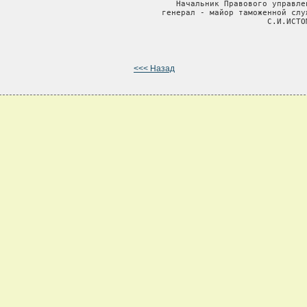
                                     Начальник Правового управлен
                                  генерал - майор таможенной служ
                                                        С.И.ИСТОМ
<<< Назад