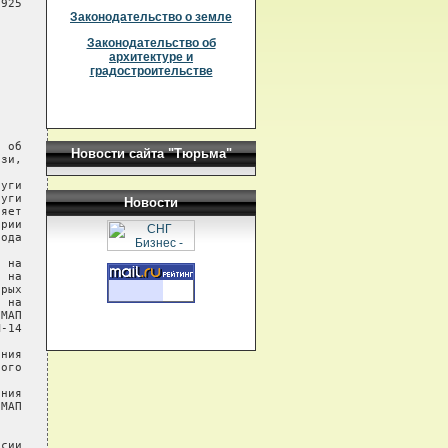
925

Законодательство о земле
Законодательство об
архитектуре и
градостроительстве
 об

Новости сайта "Тюрьма"
зи,

уги

уги

Новости
яет

рии

ода

 на

 на

рых

 на

МАП

-14

ния

ого

ния

МАП

сии
