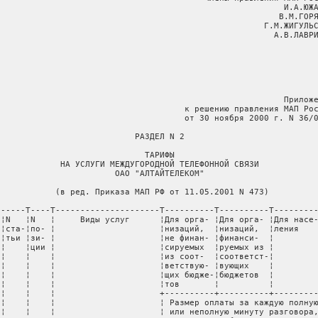
                                                          И.А.ЮЖА
                                                         В.М.ГОРЯ
                                                      Г.М.ЖИГУЛЬС
                                                        А.В.ЛАВРИ
                                                          Приложе
                                      к решению правления МАП Рос
                                      от 30 ноября 2000 г. N 36/0
                            РАЗДЕЛ N 2

                              ТАРИФЫ

             НА УСЛУГИ МЕЖДУГОРОДНОЙ ТЕЛЕФОННОЙ СВЯЗИ

                        ОАО "АЛТАЙТЕЛЕКОМ"

            (в ред. Приказа МАП РФ от 11.05.2001 N 473)

 -----T----T---------------------T----------T----------T---------
 ¦N   ¦N   ¦     Виды услуг      ¦Для орга- ¦Для орга- ¦Для насе-
 ¦ста-¦по- ¦                     ¦низаций,  ¦низаций,  ¦ления    
 ¦тьи ¦зи- ¦                     ¦не финан- ¦финанси-  ¦         
 ¦    ¦ции ¦                     ¦сируемых  ¦руемых из ¦         
 ¦    ¦    ¦                     ¦из соот-  ¦соответст-¦         
 ¦    ¦    ¦                     ¦ветствую- ¦вующих    ¦         
 ¦    ¦    ¦                     ¦щих бюдже-¦бюджетов  ¦         
 ¦    ¦    ¦                     ¦тов       ¦          ¦         
 ¦    ¦    ¦                     +----------+----------+---------
 ¦    ¦    ¦                     ¦ Размер оплаты за каждую полную
 ¦    ¦    ¦                     ¦ или неполную минуту разговора,