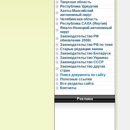
  
Тверская область
Республика Удмуртия
  
Ханты-Мансийский
  
автономный округ
  
Челябинская область
Республика САХА (Якутия)
  
  
Ямало-Ненецкий автономный
округ
  
Законодательство РФ
обновление 2008г.
  
Законодательство РФ по теме
  
Старые редакции закона
  
Законодательство Беларуси
  
  
Законодательство Украины
  
Законодательство СССР
  
Законодательство других
  
стран
  
Поиск документа по сайту
  
Полезные ссылки
  
Все разделы сайта
  
  
Контакты
  
  
Реклама
   
  
  
  
  
  
   
  