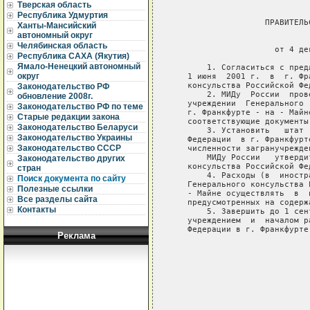
Тверская область
Республика Удмуртия
                   ПРАВИТЕЛЬ
Ханты-Мансийский
автономный округ
                             
Челябинская область
                     от 4 де
Республика САХА (Якутия)
Ямало-Ненецкий автономный
       1. Согласиться с пред
округ
   1 июня  2001 г.  в  г. Фр
   консульства Российской Фед
Законодательство РФ
       2. МИДу  России  пров
обновление 2008г.
   учреждении  Генерального 
Законодательство РФ по теме
   г. Франкфурте - на - Майн
Старые редакции закона
   соответствующие документы.
Законодательство Беларуси
       3. Установить   штат 
Законодательство Украины
   Федерации  в г. Франкфурт
Законодательство СССР
   численности загранучрежден
       МИДу России   утверди
Законодательство других
   консульства Российской Фе
стран
       4. Расходы (в  иностр
Поиск документа по сайту
   Генерального консульства 
Полезные ссылки
   - Майне осуществлять  в  
Все разделы сайта
   предусмотренных на содерж
Контакты
       5. Завершить до 1 сен
   учреждением  и  началом р
   Федерации в г. Франкфурте 
Реклама
                            
                            
                            