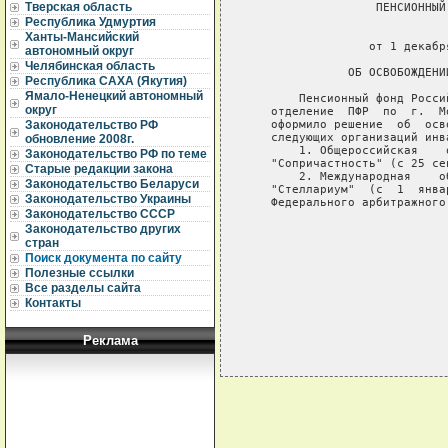
Тверская область
                  ПЕНСИОННЫЙ
Республика Удмуртия
                             
Ханты-Мансийский
                 от 1 декабр
автономный округ
Челябинская область
              ОБ ОСВОБОЖДЕНИ
Республика САХА (Якутия)
Ямало-Ненецкий автономный
       Пенсионный фонд Росси
округ
   отделение  ПФР  по  г.  М
   оформило решение  об  осв
Законодательство РФ
   следующих организаций инва
обновление 2008г.
       1. Общероссийская    
Законодательство РФ по теме
   "Сопричастность" (с 25 сен
Старые редакции закона
       2. Международная    о
Законодательство Беларуси
   "Стеллариум"  (с  1  янва
Законодательство Украины
   Федерального арбитражного
Законодательство СССР
                            
Законодательство других
                            
стран
                            
Поиск документа по сайту
Полезные ссылки
Все разделы сайта
Контакты
Реклама