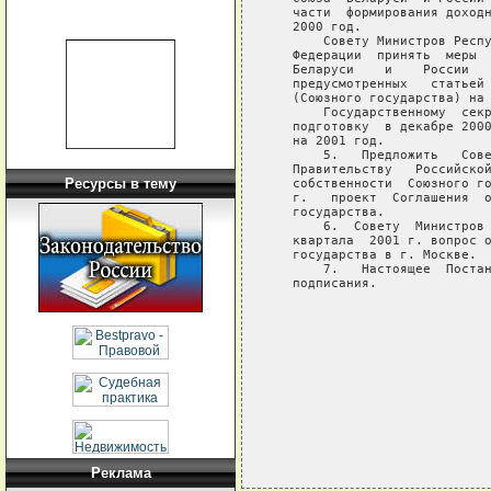
   части  формирования доходн
   2000 год.

       Совету Министров Респу
   Федерации  принять  меры  
   Беларуси    и    России   
   предусмотренных   статьей 
   (Союзного государства) на 
       Государственному  секр
   подготовку  в декабре 2000
   на 2001 год.

       5.   Предложить   Сове
   Правительству   Российской
Ресурсы в тему
   собственности  Союзного го
   г.   проект  Соглашения  о
   государства.

       6.  Совету  Министров 
   квартала  2001 г. вопрос о
   государства в г. Москве.

       7.   Настоящее  Постан
   подписания.

                             
                             
                             
                             
Реклама