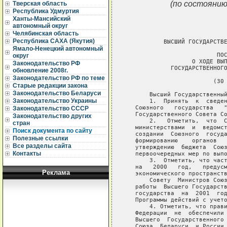
(по состоянию
Тверская область
Республика Удмуртия
Ханты-Мансийский
автономный округ
Челябинская область
Республика САХА (Якутия)
           ВЫСШИЙ ГОСУДАРСТВЕ
Ямало-Ненецкий автономный
                          ПОС
округ
                   О ХОДЕ ВЫП
Законодательство РФ
             ГОСУДАРСТВЕННОГО
обновление 2008г.
Законодательство РФ по теме
                         (30 
Старые редакции закона
Законодательство Беларуси
       Высший Государственный
Законодательство Украины
       1.  Принять  к  сведен
   Союзного   государства   "
Законодательство СССР
   Государственного Совета Со
Законодательство других
       2.   Отметить,  что  С
стран
   министерствами  и  ведомст
Поиск документа по сайту
   создании  Союзного  госуда
Полезные ссылки
   формированию    органов   
Все разделы сайта
   утверждению  бюджета  Союз
Контакты
   первоочередных мер по выпо
       3.  Отметить, что част
   на   2000   год,   предусм
Реклама
   экономического пространств
       Совету  Министров Союз
   работы  Высшего Государств
   государства  на  2001  год
   Программы действий с учето
       4. Отметить, что прави
   Федерации  не  обеспечили 
   Высшего  Государственного 
   Союза  Беларуси  и России 