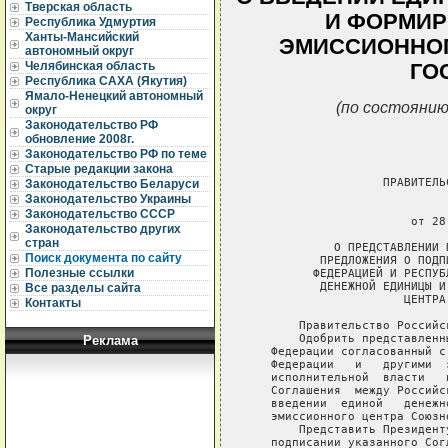
Тверская область
И ФОРМИР
Республика Удмуртия
Ханты-Мансийский
ЭМИССИОННОГ
автономный округ
Челябинская область
ГО
Республика САХА (Якутия)
Ямало-Ненецкий автономный
(по состоянию
округ
Законодательство РФ
обновление 2008г.
Законодательство РФ по теме
Старые редакции закона
Законодательство Беларуси
Законодательство Украины
Законодательство СССР
Законодательство других
стран
Поиск документа по сайту
Полезные ссылки
Все разделы сайта
Контакты
Реклама