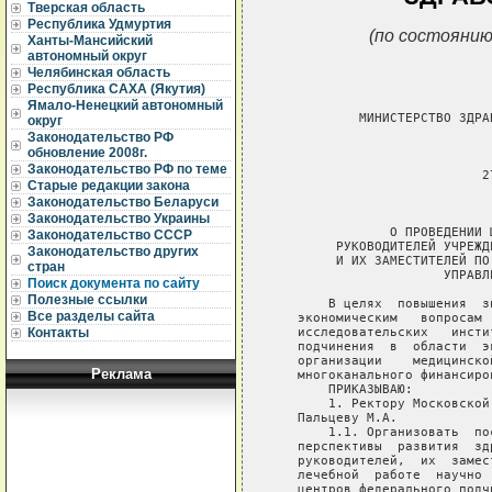
Тверская область
Республика Удмуртия
(по состоянию
Ханты-Мансийский
автономный округ
Челябинская область
Республика САХА (Якутия)
Ямало-Ненецкий автономный
           МИНИСТЕРСТВО ЗДРА
округ
Законодательство РФ
                             
обновление 2008г.
Законодательство РФ по теме
                           27
Старые редакции закона
Законодательство Беларуси
                             
Законодательство Украины
               О ПРОВЕДЕНИИ 
Законодательство СССР
        РУКОВОДИТЕЛЕЙ УЧРЕЖД
Законодательство других
        И ИХ ЗАМЕСТИТЕЛЕЙ ПО
стран
                      УПРАВЛ
Поиск документа по сайту
Полезные ссылки
       В целях  повышения  з
Все разделы сайта
   экономическим   вопросам 
   исследовательских   инсти
Контакты
   подчинения  в  области  э
   организации    медицинско
Реклама
   многоканального финансиров
       ПРИКАЗЫВАЮ:

       1. Ректору Московской
   Пальцеву М.А.

       1.1. Организовать  по
   перспективы  развития  зд
   руководителей,  их  замес
   лечебной  работе  научно 
   центров федерального подчи