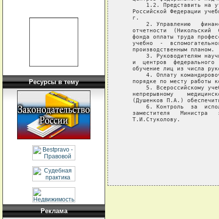
       1.2. Представить на у
   Российской Федерации учеб
   г.

       2. Управлению   финан
   отчетности  (Никольский  
   фонда оплаты труда профес
   учебно  -  вспомогательно
   производственным планом.

       3. Руководителям науч
   и  центров  федерального 
   обучение лиц из числа рук
       4. Оплату командирово
   порядке по месту работы ко
Ресурсы в тему
       5. Всероссийскому уче
   непрерывному    медицинск
   (Душенков П.А.) обеспечит
       6. Контроль  за  испо
   заместителя   Министра   
   Т.И.Стуколову.

                            
Реклама