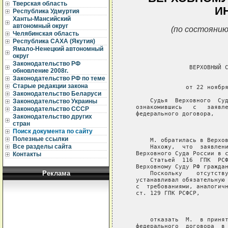
Тверская область
И
Республика Удмуртия
Ханты-Мансийский
автономный округ
(по состоянию
Челябинская область
Республика САХА (Якутия)
Ямало-Ненецкий автономный
округ
Законодательство РФ
                  ВЕРХОВНЫЙ С
обновление 2008г.
Законодательство РФ по теме
                             
Старые редакции закона
                 от 22 ноября
Законодательство Беларуси
       Судья  Верховного  Суд
Законодательство Украины
   ознакомившись   с   заявле
Законодательство СССР
   федерального договора,

Законодательство других
стран
                             
Поиск документа по сайту
Полезные ссылки
       М. обратилась в Верхов
Все разделы сайта
       Нахожу,  что  заявлени
   Верховного Суда России в с
Контакты
       Статьей  116  ГПК  РСФ
   Верховному Суду РФ граждан
Реклама
       Поскольку    отсутству
   устанавливал обязательную 
   с  требованиями, аналогичн
   ст. 129 ГПК РСФСР,

                             
       отказать  М.  в принят
   федерального  договора  в 